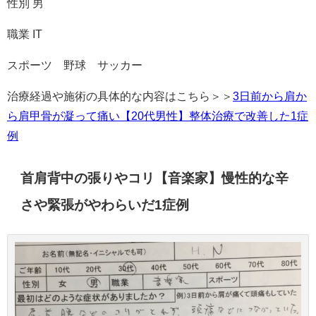
性別 男
職業 IT
スポーツ 野球 サッカー
治療経過や施術の具体的な内容はこちら＞＞
3日前から肩か
ら肩甲骨が凝って痛い【20代男性】整体治療で改善した1症
例
首肩背中の張りやコリ【音楽家】慢性的な辛
さや緊張がやわらいだ1症例