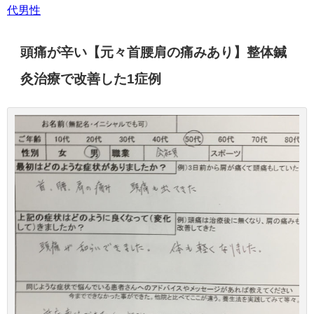
代男性
頭痛が辛い【元々首腰肩の痛みあり】整体鍼
灸治療で改善した1症例