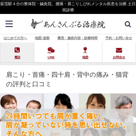
荻窪駅４分の整体院・鍼灸院。腰痛・肩こりしびれメンタル疾患を治療.土日
祝診療
はじめての方へ
地図-道順
費用・施術内容・診療時間
予約・お問い合せ
電話
LINE
地図
お問合せ
肩こり・首痛・四十肩・背中の痛み・猫背
の評判と口コミ