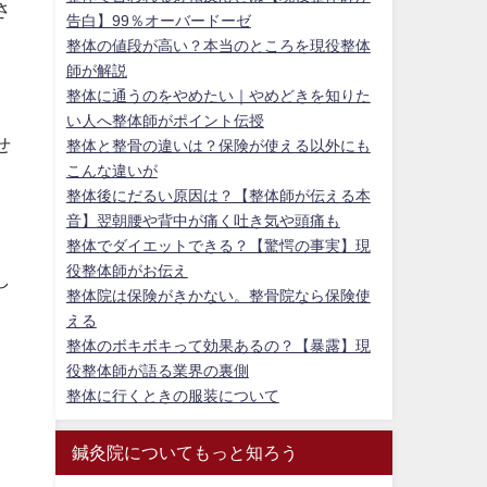
さ
告白】99％オーバードーゼ
整体の値段が高い？本当のところを現役整体
師が解説
整体に通うのをやめたい｜やめどきを知りた
い人へ整体師がポイント伝授
せ
整体と整骨の違いは？保険が使える以外にも
こんな違いが
整体後にだるい原因は？【整体師が伝える本
音】翌朝腰や背中が痛く吐き気や頭痛も
整体でダイエットできる？【驚愕の事実】現
役整体師がお伝え
し
整体院は保険がきかない。整骨院なら保険使
える
整体のボキボキって効果あるの？【暴露】現
役整体師が語る業界の裏側
整体に行くときの服装について
鍼灸院についてもっと知ろう