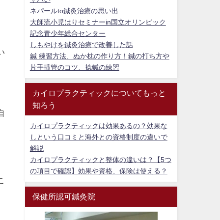
ネパールto鍼灸治療の思い出
大師流小児はりセミナーin国立オリンピック
記念青少年総合センター
しもやけを鍼灸治療で改善した話
い
鍼 練習方法、ぬか枕の作り方！鍼の打ち方や
片手挿管のコツ、捻鍼の練習
カイロプラクティックについてもっと
知ろう
自
カイロプラクティックは効果あるの？効果な
しという口コミと海外との資格制度の違いで
解説
カイロプラクティックと整体の違いは？【5つ
の項目で確認】効果や資格、保険は使える？
こ
保健所認可鍼灸院