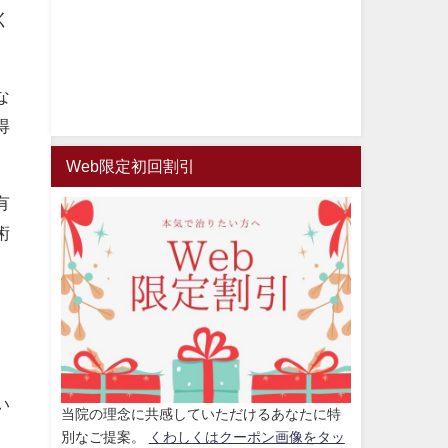
く
な
得
Web限定初回割引
有
術
い
当院の理念に共感していただけるあなたに特
別なご提案。
くわしくはクーポン画像をタッ