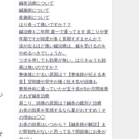
鍼灸治療について
鍼施術について
灸施術について
はり灸って痛いですか？？
鍼治療を二年間 週一で通ってます 肩こりや更
年期ですが頻度が多く長期すぎませんか？
涙が出るほど痛い鍼治療は、鍼を受けるのを
やめるべきでしょうか。
ツボを押しても効果が無い。はりきゅうも効
果は無いのですか？
整体後にだるい原因は？【整体師が伝える本
音】翌朝腰や背中が痛く吐き気や頭痛も
整形外科に通っていたが五十肩が5か月間改善
ジ
されず鍼灸治療
肩こり、頭痛の原因は？鍼灸の鑑別と治療
お灸の効果を実感するなら夏がおすすめ！そ
の理由は◯◯
お灸の効果はいつから？【鍼灸師が解説】ま
だ即効性がないと思ってる？関節痛にお灸が
そ
ヤバい