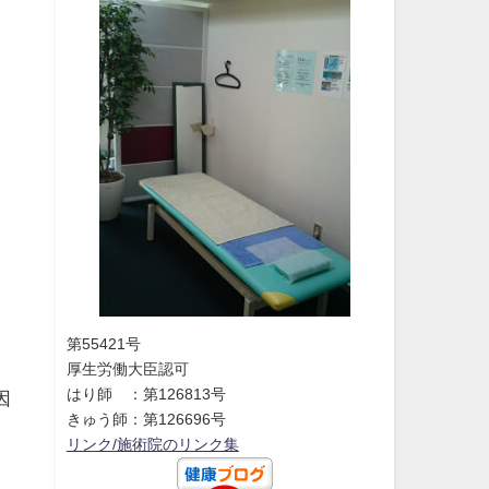
第55421号
厚生労働大臣認可
はり師 ：第126813号
因
きゅう師：第126696号
リンク/施術院のリンク集