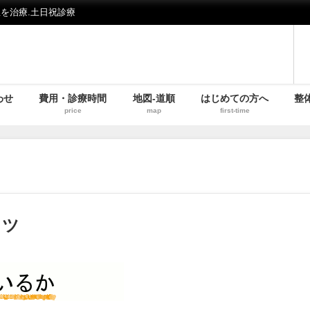
を治療.土日祝診療
わせ
費用・診療時間
地図-道順
はじめての方へ
整
price
map
first-time
コツ