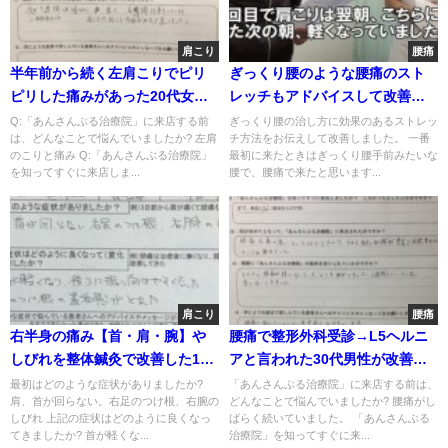
肩こり
腰痛
半年前から続く左肩こりでピリ
ぎっくり腰のような腰痛のスト
ピリした痛みがあった20代女性
レッチもアドバイスして改善し
の一症例
た感想
Q:「あんさんぶる治療院」に来店する前
ぎっくり腰の治し方に効果のあるストレッ
は、どんなことで悩んでいましたか? 左肩
チ方法をお伝えして改善しました。 一番
のこりと痛み Q:「あんさんぶる治療院」
最初に来たときはぎっくり腰手前みたいな
を知ってすぐに来店しま...
腰で、腰痛で来たと思います...
肩こり
腰痛
右半身の痛み【首・肩・腕】や
腰痛で整形外科受診→L5ヘルニ
しびれを整体鍼灸で改善した1症
アと言われた30代男性が改善し
例
た一症例
最初はどのような症状がありましたか?
「あんさんぶる治療院」に来店する前は、
肩、首が回らない。右足のつけ根、右腕の
どんなことで悩んでいましたか? 腰痛がし
しびれ 上記の症状はどのように良くなっ
ばらく続いていました。 「あんさんぶる
てきましたか? 首が軽くな...
治療院」を知ってすぐに来...