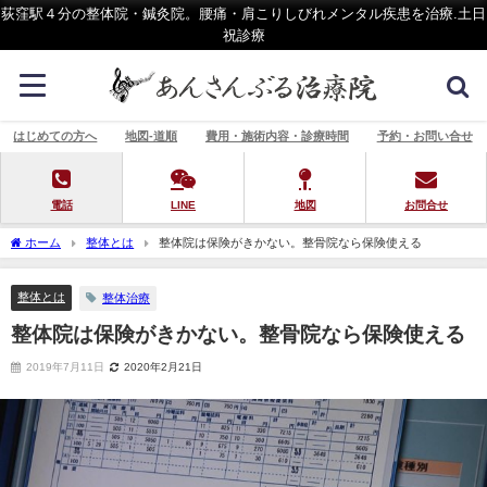
荻窪駅４分の整体院・鍼灸院。腰痛・肩こりしびれメンタル疾患を治療.土日
祝診療
はじめての方へ
地図-道順
費用・施術内容・診療時間
予約・お問い合せ
電話
LINE
地図
お問合せ
ホーム
整体とは
整体院は保険がきかない。整骨院なら保険使える
整体とは
整体治療
整体院は保険がきかない。整骨院なら保険使える
2019年7月11日
2020年2月21日