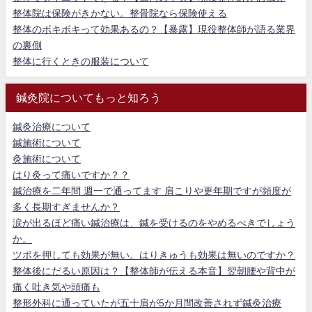
整体院は保険がきかない。整骨院なら保険使える
整体のボキボキって効果あるの？【暴露】現役整体師が語る業界
の裏側
整体に行くときの服装について
鍼灸院についてもっと知ろう
鍼灸治療について
鍼施術について
灸施術について
はり灸って痛いですか？？
鍼治療を二年間 週一で通ってます 肩こりや更年期ですが頻度が
多く長期すぎませんか？
涙が出るほど痛い鍼治療は、鍼を受けるのをやめるべきでしょう
か。
ツボを押しても効果が無い。はりきゅうも効果は無いのですか？
整体後にだるい原因は？【整体師が伝える本音】翌朝腰や背中が
痛く吐き気や頭痛も
整形外科に通っていたが五十肩が5か月間改善されず鍼灸治療