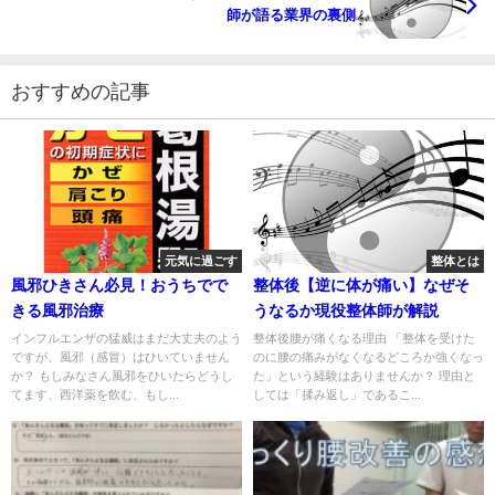
師が語る業界の裏側
おすすめの記事
元気に過ごす
整体とは
風邪ひきさん必見！おうちでで
整体後【逆に体が痛い】なぜそ
きる風邪治療
うなるか現役整体師が解説
インフルエンザの猛威はまだ大丈夫のよう
整体後腰が痛くなる理由 「整体を受けた
ですが、風邪（感冒）はひいていません
のに腰の痛みがなくなるどころか強くなっ
か？ もしみなさん風邪をひいたらどうし
た」という経験はありませんか？ 理由と
てます、西洋薬を飲む、もし...
しては「揉み返し」であるこ...