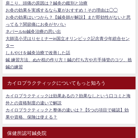
肩こり、頭痛の原因は？鍼灸の鑑別と治療
お灸の効果を実感するなら夏がおすすめ！その理由は◯◯
お灸の効果はいつから？【鍼灸師が解説】まだ即効性がないと思
ってる？関節痛にお灸がヤバい
ネパールto鍼灸治療の思い出
大師流小児はりセミナーin国立オリンピック記念青少年総合セン
ター
しもやけを鍼灸治療で改善した話
鍼 練習方法、ぬか枕の作り方！鍼の打ち方や片手挿管のコツ、捻
鍼の練習
カイロプラクティックについてもっと知ろう
カイロプラクティックは効果あるの？効果なしという口コミと海
外との資格制度の違いで解説
カイロプラクティックと整体の違いは？【5つの項目で確認】効
果や資格、保険は使える？
保健所認可鍼灸院