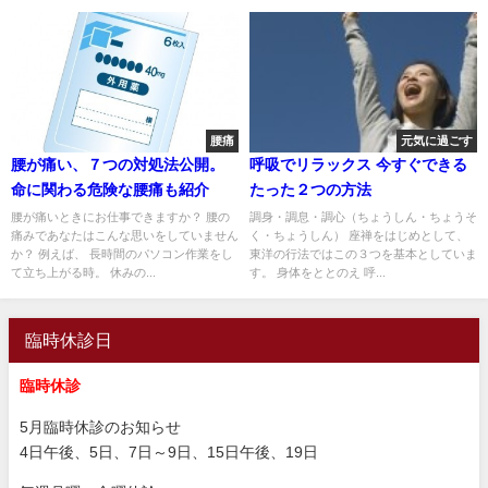
腰痛
元気に過ごす
腰が痛い、７つの対処法公開。
呼吸でリラックス 今すぐできる
命に関わる危険な腰痛も紹介
たった２つの方法
腰が痛いときにお仕事できますか？ 腰の
調身・調息・調心（ちょうしん・ちょうそ
痛みであなたはこんな思いをしていません
く・ちょうしん） 座禅をはじめとして、
か？ 例えば、 長時間のパソコン作業をし
東洋の行法ではこの３つを基本としていま
て立ち上がる時。 休みの...
す。 身体をととのえ 呼...
臨時休診日
臨時休診
5月臨時休診のお知らせ
4日午後、5日、7日～9日、15日午後、19日