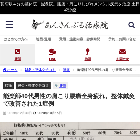
荻窪駅４分の整体院・鍼灸院。腰痛・肩こりしびれメンタル疾患を治療.土日
祝診療
はじめての方へ
地図-道順
費用・施術内容・診療時間
予約・お問い合せ
電話
LINE
地図
お問合せ
ホーム
鍼灸・整体クチコミ
腰痛
能楽師40代男性の肩こり腰痛全身疲
れ。整体鍼灸で改善された1症例
腰痛
鍼灸・整体クチコミ
腰痛
能楽師40代男性の肩こり腰痛全身疲れ。整体鍼灸
で改善された1症例
2019年12月30日
2020年10月15日