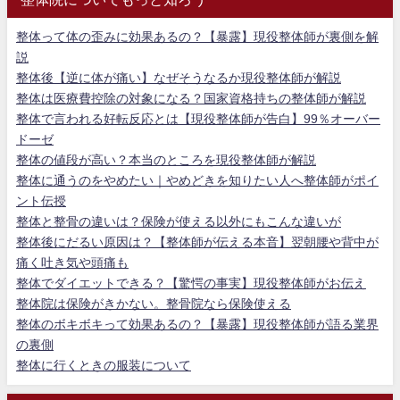
整体って体の歪みに効果あるの？【暴露】現役整体師が裏側を解
説
整体後【逆に体が痛い】なぜそうなるか現役整体師が解説
整体は医療費控除の対象になる？国家資格持ちの整体師が解説
整体で言われる好転反応とは【現役整体師が告白】99％オーバー
ドーゼ
整体の値段が高い？本当のところを現役整体師が解説
整体に通うのをやめたい｜やめどきを知りたい人へ整体師がポイ
ント伝授
整体と整骨の違いは？保険が使える以外にもこんな違いが
整体後にだるい原因は？【整体師が伝える本音】翌朝腰や背中が
痛く吐き気や頭痛も
整体でダイエットできる？【驚愕の事実】現役整体師がお伝え
整体院は保険がきかない。整骨院なら保険使える
整体のボキボキって効果あるの？【暴露】現役整体師が語る業界
の裏側
整体に行くときの服装について