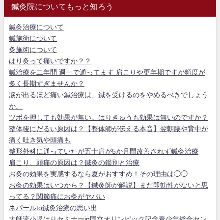
鍼灸院についてもっと知ろう
鍼灸治療について
鍼施術について
灸施術について
はり灸って痛いですか？？
鍼治療を二年間 週一で通ってます 肩こりや更年期ですが頻度が
多く長期すぎませんか？
涙が出るほど痛い鍼治療は、鍼を受けるのをやめるべきでしょう
か。
ツボを押しても効果が無い。はりきゅうも効果は無いのですか？
整体後にだるい原因は？【整体師が伝える本音】翌朝腰や背中が
痛く吐き気や頭痛も
整形外科に通っていたが五十肩が5か月間改善されず鍼灸治療
肩こり、頭痛の原因は？鍼灸の鑑別と治療
お灸の効果を実感するなら夏がおすすめ！その理由は◯◯
お灸の効果はいつから？【鍼灸師が解説】まだ即効性がないと思
ってる？関節痛にお灸がヤバい
ネパールto鍼灸治療の思い出
大師流小児はりセミナーin国立オリンピック記念青少年総合セン