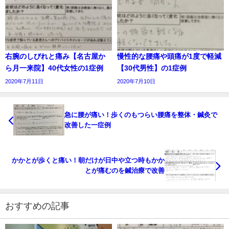
右腕のしびれと痛み【名古屋か
慢性的な腰痛や頭痛が1度で軽減
ら月一来院】40代女性の1症例
【30代男性】の1症例
2020年7月11日
2020年7月10日
急に腰が痛い！歩くのもつらい腰痛を整体・鍼灸で
改善した一症例
かかとが歩くと痛い！朝だけが日中や立つ時もかか
とが痛むのを鍼治療で改善
おすすめの記事