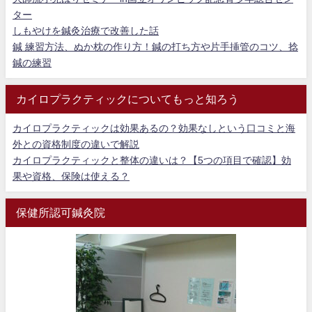
ター
しもやけを鍼灸治療で改善した話
鍼 練習方法、ぬか枕の作り方！鍼の打ち方や片手挿管のコツ、捻
鍼の練習
カイロプラクティックについてもっと知ろう
カイロプラクティックは効果あるの？効果なしという口コミと海
外との資格制度の違いで解説
カイロプラクティックと整体の違いは？【5つの項目で確認】効
果や資格、保険は使える？
保健所認可鍼灸院