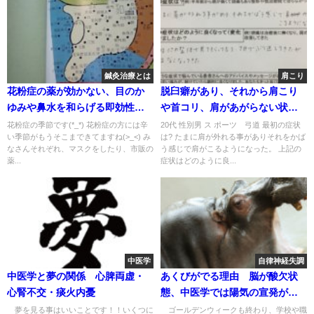
鍼灸治療とは
肩こり
花粉症の薬が効かない、目のか
脱臼癖があり、それから肩こり
ゆみや鼻水を和らげる即効性の
や首コリ、肩があがらない状態
ツボは耳にある
を鍼灸治療で改善した一例
花粉症の季節です(*_*) 花粉症の方には辛
20代 性別男 ス ポーツ 弓道 最初の症状
い季節がもうそこまできてますね(>_<) み
は? たまに肩が外れる事がありそれをかば
なさんそれぞれ、マスクをしたり、市販の
う感じで肩がこるようになった。 上記の
薬...
症状はどのように良...
中医学
自律神経失調
中医学と夢の関係 心脾両虚・
あくびがでる理由 脳が酸欠状
心腎不交・痰火内憂
態、中医学では陽気の宣発が失
調
夢を見る事はいいことです！！いくつに
ゴールデンウィークも終わり、学校や職