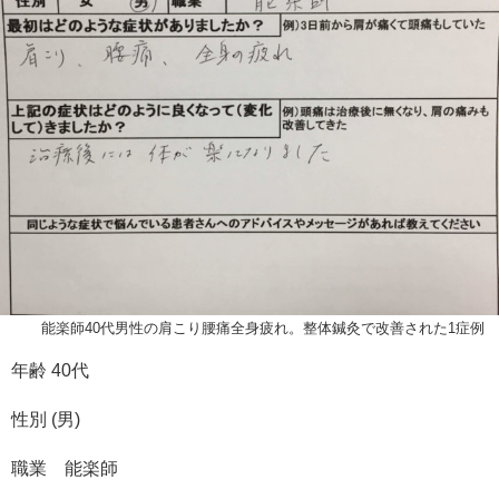
能楽師40代男性の肩こり腰痛全身疲れ。整体鍼灸で改善された1症例
年齢 40代
性別 (男)
職業 能楽師