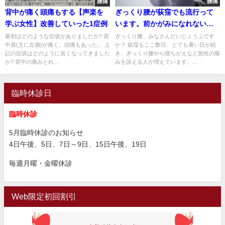
腰痛
腰痛
背中が痛く頭痛もする【声楽を
ぎっくり腰が荻窪でも流行って
学ぶ女性】改善していった1症例
います。前かがみになれないぎ
っくり腰の症例
最初はどのような症状がありましたか? 背
ぎっくり腰、みなさんだいじょうぶです
中肩(主に左側)が痛く、頭痛もあった。 上
か？ 荻窪もここ数日、とても暑い日が続
記の症状はどのように良くなってきました
き、ぎっくり腰やら寝ちがえなど急性の痛
か? 背中の痛みとれ...
みを訴える人が増えています。...
臨時休診日
臨時休診
5月臨時休診のお知らせ
4日午後、5日、7日～9日、15日午後、19日
毎週月曜・金曜休診
Web限定初回割引