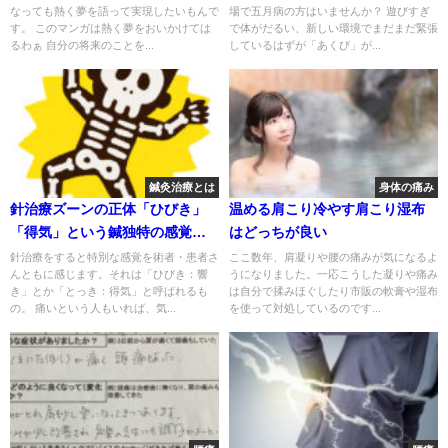
なっても熱く夢を語って実現したいもんで
場で五月病の方はいませんか？ 遊びすぎ
す。 このマンガは熱く夢をおいかけては
で体がだるい、新しい環境でまだまだ緊張
るわぁ 自分の将来のことを...
しているはずが「あくび」が...
鍼灸治療とは
身体の痛み
針治療ズーンの正体「ひびき」
温める肩こり冷やす肩こり湿布
「得気」という鍼独特の感覚を
はどっちが良い
深堀り
針治療をすると特別な感覚を術者・患者さ
ここ数年、肩凝りや腰の痛みが気になるよ
んともに感じます。それは「ひびき：響
うになりました。一応こうした凝りや痛み
き」とか「とっき：得気」と呼ばれるも
は自分で揉みほぐしたり市販の軟膏や湿布
の。 痛いという人もいれば、気...
を使って対処しているのです...