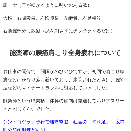
脈：滑（玉が転がるように勢いのある脈）
大椎、右陽陵泉、左陰陵泉、左絶骨、左足臨泣
右前腕部分に散鍼（鍼を刺さずにチクチクするだけ）
能楽師の腰痛肩こり全身疲れについて
お仕事の関係で、間隔がのびのびですが、初回で肩こり腰
痛などはかなり落ち着いており、来院されたときは、腕や
足などのマイナートラブルに対応していきました。
能楽師という職業柄、体幹の筋肉は発達しておりアスリー
トと同じくらいでした。
シン・ゴジラ」歩行で腰痛撃退 狂言の「すり足」 広範
囲の筋肉鍛錬が可能