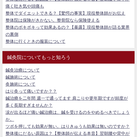
痛く吐き気や頭痛も
整体でダイエットできる？【驚愕の事実】現役整体師がお伝え
整体院は保険がきかない。整骨院なら保険使える
整体のボキボキって効果あるの？【暴露】現役整体師が語る業界
の裏側
整体に行くときの服装について
鍼灸院についてもっと知ろう
鍼灸治療について
鍼施術について
灸施術について
はり灸って痛いですか？？
鍼治療を二年間 週一で通ってます 肩こりや更年期ですが頻度が
多く長期すぎませんか？
涙が出るほど痛い鍼治療は、鍼を受けるのをやめるべきでしょう
か。
ツボを押しても効果が無い。はりきゅうも効果は無いのですか？
整体後にだるい原因は？【整体師が伝える本音】翌朝腰や背中が