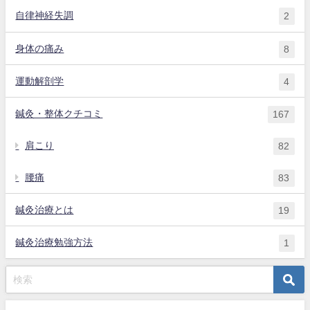
自律神経失調
2
身体の痛み
8
運動解剖学
4
鍼灸・整体クチコミ
167
肩こり
82
腰痛
83
鍼灸治療とは
19
鍼灸治療勉強方法
1