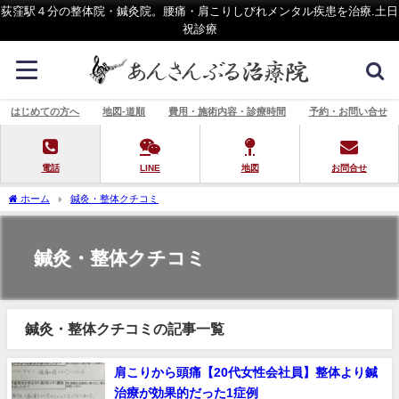
荻窪駅４分の整体院・鍼灸院。腰痛・肩こりしびれメンタル疾患を治療.土日
祝診療
はじめての方へ
地図-道順
費用・施術内容・診療時間
予約・お問い合せ
電話
LINE
地図
お問合せ
ホーム
鍼灸・整体クチコミ
鍼灸・整体クチコミ
鍼灸・整体クチコミの記事一覧
肩こりから頭痛【20代女性会社員】整体より鍼
治療が効果的だった1症例