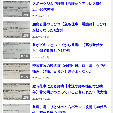
スポーツジムで腰痛【右腰からアキレス腱付
近】60代男性
腰痛
2020年7月8日
腰痛と足のしびれ【立ち仕事：看護師】しびれ
が軽くなった1症例
腰痛
2020年7月6日
首がピキッといってから首痛に【高校時代か
ら】鍼で改善した1症例
肩こり
2020年7月4日
交通事故の後遺症【歩行困難、首、肩、うでの
痛み、頭痛、目まい】調子よくなった
肩こり
2020年6月22日
立ち仕事による腰痛【水泳で腰を痛めて10数
年】骨の間がつまっていると言われた30代女性
腰痛
2020年6月21日
首痛、肩こりと体の左右バランス改善【30代男
性】整体治療の1症例