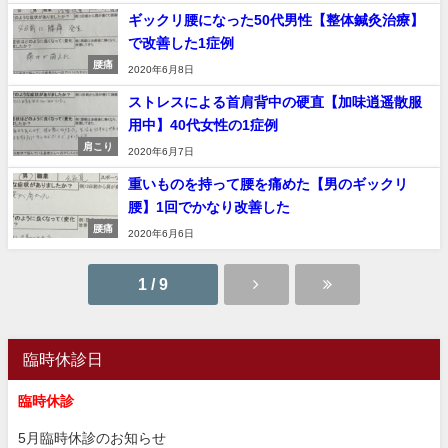
ギックリ腰になった50代男性【整体鍼灸治療】
で改善した1症例
腰痛
2020年6月8日
ストレスによる首肩背中の硬直【加味逍遥散服
用中】40代女性の1症例
肩こり
2020年6月7日
重いものを持って腰を痛めた【男のギックリ
腰】1回でかなり改善した
腰痛
2020年6月6日
1 / 9
臨時休診日
臨時休診
5月臨時休診のお知らせ