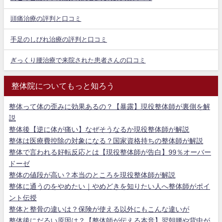
頭痛治療の評判と口コミ
手足のしびれ治療の評判と口コミ
ぎっくり腰治療で来院された患者さんの口コミ
整体院についてもっと知ろう
整体って体の歪みに効果あるの？【暴露】現役整体師が裏側を解
説
整体後【逆に体が痛い】なぜそうなるか現役整体師が解説
整体は医療費控除の対象になる？国家資格持ちの整体師が解説
整体で言われる好転反応とは【現役整体師が告白】99％オーバー
ドーゼ
整体の値段が高い？本当のところを現役整体師が解説
整体に通うのをやめたい｜やめどきを知りたい人へ整体師がポイ
ント伝授
整体と整骨の違いは？保険が使える以外にもこんな違いが
整体後にだるい原因は？【整体師が伝える本音】翌朝腰や背中が