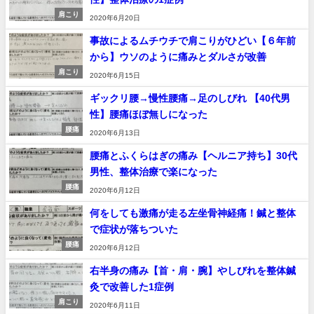
肩こり
2020年6月20日
事故によるムチウチで肩こりがひどい【６年前
から】ウソのように痛みとダルさが改善
肩こり
2020年6月15日
ギックリ腰→慢性腰痛→足のしびれ 【40代男
性】腰痛ほぼ無しになった
腰痛
2020年6月13日
腰痛とふくらはぎの痛み【ヘルニア持ち】30代
男性、整体治療で楽になった
腰痛
2020年6月12日
何をしても激痛が走る左坐骨神経痛！鍼と整体
で症状が落ちついた
腰痛
2020年6月12日
右半身の痛み【首・肩・腕】やしびれを整体鍼
灸で改善した1症例
肩こり
2020年6月11日