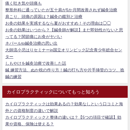
痛く吐き気や頭痛も
整形外科に通っていたが五十肩が5か月間改善されず鍼灸治療
肩こり、頭痛の原因は？鍼灸の鑑別と治療
お灸の効果を実感するなら夏がおすすめ！その理由は◯◯
お灸の効果はいつから？【鍼灸師が解説】まだ即効性がないと思
ってる？関節痛にお灸がヤバい
ネパールto鍼灸治療の思い出
大師流小児はりセミナーin国立オリンピック記念青少年総合セン
ター
しもやけを鍼灸治療で改善した話
鍼 練習方法、ぬか枕の作り方！鍼の打ち方や片手挿管のコツ、捻
鍼の練習
カイロプラクティックについてもっと知ろう
カイロプラクティックは効果あるの？効果なしという口コミと海
外との資格制度の違いで解説
カイロプラクティックと整体の違いは？【5つの項目で確認】効
果や資格、保険は使える？