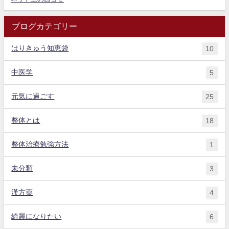
ブログカテゴリー
はりきゅう知恵袋
10
中医学
5
元気に過ごす
25
整体とは
18
整体治療勉強方法
1
未分類
3
漢方薬
4
綺麗になりたい
6