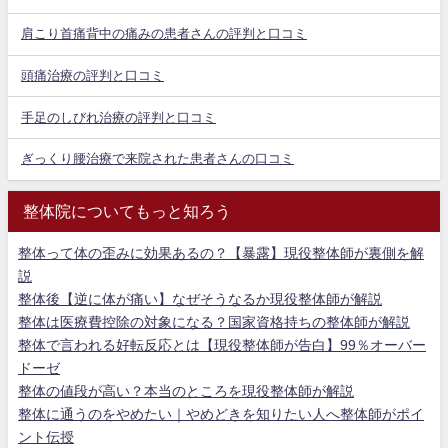
肩こり首痛背中の痛みの患者さんの評判と口コミ
頭痛治療の評判と口コミ
手足のしびれ治療の評判と口コミ
ぎっくり腰治療で来院された患者さんの口コミ
整体院についてもっと知ろう
整体って体の歪みに効果あるの？【暴露】現役整体師が裏側を解
説
整体後【逆に体が痛い】なぜそうなるか現役整体師が解説
整体は医療費控除の対象になる？国家資格持ちの整体師が解説
整体で言われる好転反応とは【現役整体師が告白】99％オーバー
ドーゼ
整体の値段が高い？本当のところを現役整体師が解説
整体に通うのをやめたい｜やめどきを知りたい人へ整体師がポイ
ント伝授