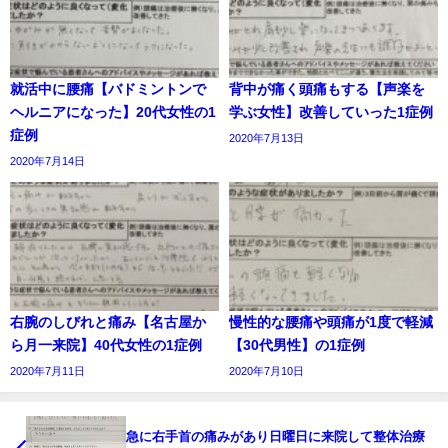
就活中に腰痛【バドミントンで
背中が痛く頭痛もする【声楽を
ヘルニアになった】20代女性の1
学ぶ女性】改善していった1症例
症例
2020年7月13日
2020年7月14日
右腕のしびれと痛み【名古屋か
慢性的な腰痛や頭痛が1度で軽減
ら月一来院】40代女性の1症例
【30代男性】の1症例
2020年7月11日
2020年7月10日
急に右手首の痛みがあり日曜日に来院して整体治療