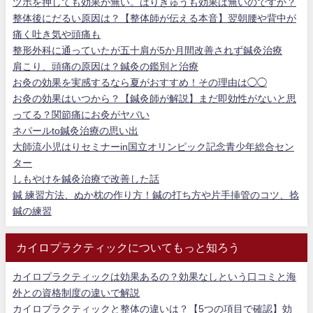
ツボを押しても効果が無い。はりきゅうも効果は無いのですか？
整体後にだるい原因は？【整体師が伝える本音】翌朝腰や背中が
痛く吐き気や頭痛も
整形外科に通っていたが五十肩が5か月間改善されず鍼灸治療
肩こり、頭痛の原因は？鍼灸の鑑別と治療
お灸の効果を実感するなら夏がおすすめ！その理由は◯◯
お灸の効果はいつから？【鍼灸師が解説】まだ即効性がないと思
ってる？関節痛にお灸がヤバい
ネパールto鍼灸治療の思い出
大師流小児はりセミナーin国立オリンピック記念青少年総合セン
ター
しもやけを鍼灸治療で改善した話
鍼 練習方法、ぬか枕の作り方！鍼の打ち方や片手挿管のコツ、捻
鍼の練習
カイロプラクティックについてもっと知ろう
カイロプラクティックは効果あるの？効果なしという口コミと海
外との資格制度の違いで解説
カイロプラクティックと整体の違いは？【5つの項目で確認】効