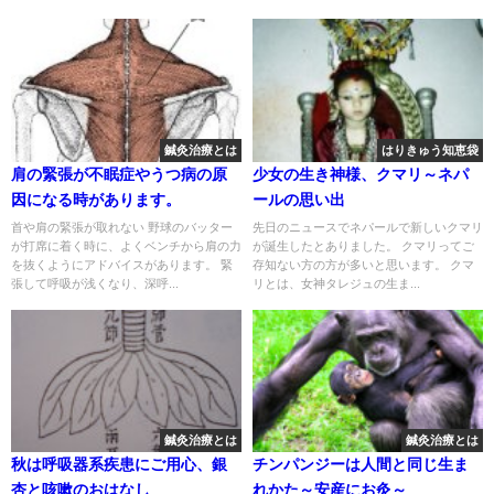
鍼灸治療とは
はりきゅう知恵袋
肩の緊張が不眠症やうつ病の原
少女の生き神様、クマリ～ネパ
因になる時があります。
ールの思い出
首や肩の緊張が取れない 野球のバッター
先日のニュースでネパールで新しいクマリ
が打席に着く時に、よくベンチから肩の力
が誕生したとありました。 クマリってご
を抜くようにアドバイスがあります。 緊
存知ない方の方が多いと思います。 クマ
張して呼吸が浅くなり、深呼...
リとは、女神タレジュの生ま...
鍼灸治療とは
鍼灸治療とは
秋は呼吸器系疾患にご用心、銀
チンパンジーは人間と同じ生ま
杏と咳嗽のおはなし
れかた～安産にお灸～