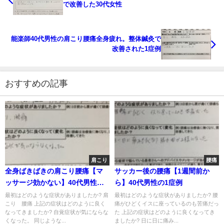
で改善した30代女性
能楽師40代男性の肩こり腰痛全身疲れ。整体鍼灸で
改善された1症例
おすすめの記事
肩こり
腰痛
全身ばきばきの肩こり腰痛【マ
サッカー後の腰痛【1週間前か
ッサージ効かない】40代男性の1
ら】40代男性の1症例
症例
最初はどのような症状がありましたか? 肩
最初はどのような症状がありましたか? 腰
こり 腰痛 上記の症状はどのように良く
痛がひどくイスに座っているのも苦痛だっ
なってきましたか? 自覚症状が気にならな
た 上記の症状はどのように良くなってき
くなった。 同じような...
ましたか? 日に日に痛み...