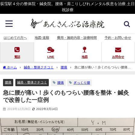
荻窪駅４分の整体院・鍼灸院。腰痛・肩こりしびれメンタル疾患を治療.土日
祝診療
はじめての方へ
地図-道順
費用・施術内容・診療時間
予約・お問い合せ
電話
LINE
地図
お問合せ
ホーム
鍼灸・整体クチコミ
腰痛
急に腰が痛い！歩くのもつらい腰痛を
整体・鍼灸で改善した一症例
腰痛
鍼灸・整体クチコミ
腰痛
ぎっくり腰
急に腰が痛い！歩くのもつらい腰痛を整体・鍼灸
で改善した一症例
2019年12月28日
2022年3月14日