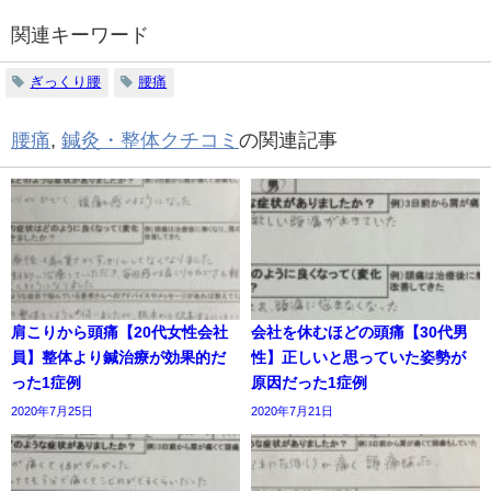
関連キーワード
ぎっくり腰
腰痛
腰痛
,
鍼灸・整体クチコミ
の関連記事
肩こりから頭痛【20代女性会社
会社を休むほどの頭痛【30代男
員】整体より鍼治療が効果的だ
性】正しいと思っていた姿勢が
った1症例
原因だった1症例
2020年7月25日
2020年7月21日