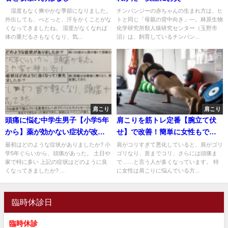
湿度もなく爽やかな季節になりました。
チンパンジーの赤ちゃんの生まれ方は、ヒ
外出しても、べとっと、汗をかくことがな
トと同じ「母親の背中向き」―。林原生物
くなってきましたね。 湿度がなくなれば
化学研究所類人猿研究センター（玉野市
体の重だるさもなくなり、気...
沼）は、飼育しているチンパン...
肩こり
肩こり
頭痛に悩む中学生男子【小学5年
肩こりを筋トレ定番【腕立て伏
から】薬が効かない症状が改善
せ】で改善！簡単に女性もでき
した1症例
る壁を使った方法
最初はどのような症状がありましたか? 小
肩がコリすぎて悪化していると、肩がゴリ
学5年ぐらいから、頭痛があった。 土日や
ゴリなり、首までコリ、さらには頭痛ま
家で特に多い 上記の症状はどのように良
で……と言う人が多くなっています。 特
くなってきましたか? ...
に女性は肩こりに悩んでいる方...
臨時休診日
臨時休診