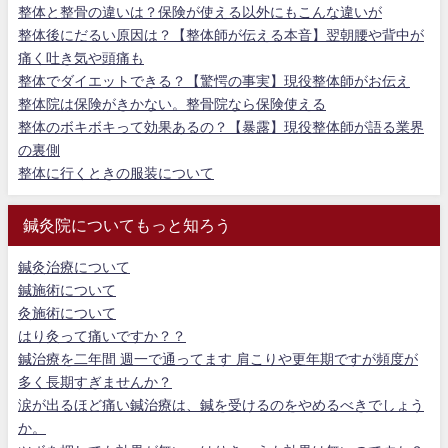
整体と整骨の違いは？保険が使える以外にもこんな違いが
整体後にだるい原因は？【整体師が伝える本音】翌朝腰や背中が
痛く吐き気や頭痛も
整体でダイエットできる？【驚愕の事実】現役整体師がお伝え
整体院は保険がきかない。整骨院なら保険使える
整体のボキボキって効果あるの？【暴露】現役整体師が語る業界
の裏側
整体に行くときの服装について
鍼灸院についてもっと知ろう
鍼灸治療について
鍼施術について
灸施術について
はり灸って痛いですか？？
鍼治療を二年間 週一で通ってます 肩こりや更年期ですが頻度が
多く長期すぎませんか？
涙が出るほど痛い鍼治療は、鍼を受けるのをやめるべきでしょう
か。