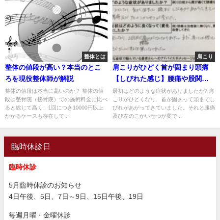
整体とは
肩こり
整体の値段が高い？本当のとこ
肩こりがひどく首が固まり頭痛
ろを現役整体師が解説
【しびれた感じ】腰痛や股関節
の異常もあった４０代女性
整体の値段は本当に高いのか？ 整体の値
最初はどのような症状がありましたか? 肩
段は整骨院（接骨院）での施術料金に比べ
こりがひどくなり、首が固まって頭までし
ると総じて高く、1回につき10000円以上
びれがあがってきていました。それと腰痛
かかるケースも存在して...
及び左のこかいせつが変で...
臨時休診日
臨時休診
5月臨時休診のお知らせ
4日午後、5日、7日～9日、15日午後、19日
毎週月曜・金曜休診