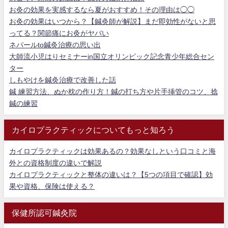
お灸の効果を実感するなら夏がおすすめ！その理由は◯◯
お灸の効果はいつから？【鍼灸師が解説】まだ即効性がないと思
ってる？関節痛にお灸がヤバい
ネパールto鍼灸治療の思い出
大師流小児はりセミナーin国立オリンピック記念青少年総合セン
ター
しもやけを鍼灸治療で改善した話
鍼 練習方法、ぬか枕の作り方！鍼の打ち方や片手挿管のコツ、捻
鍼の練習
カイロプラクティックについてもっと知ろう
カイロプラクティックは効果あるの？効果なしという口コミと海
外との資格制度の違いで解説
カイロプラクティックと整体の違いは？【5つの項目で確認】効
果や資格、保険は使える？
保健所認可鍼灸院