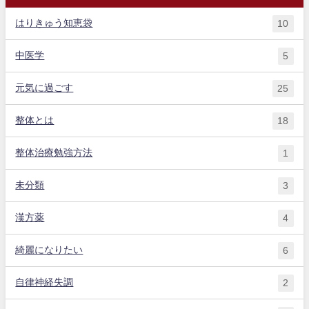
はりきゅう知恵袋
10
中医学
5
元気に過ごす
25
整体とは
18
整体治療勉強方法
1
未分類
3
漢方薬
4
綺麗になりたい
6
自律神経失調
2