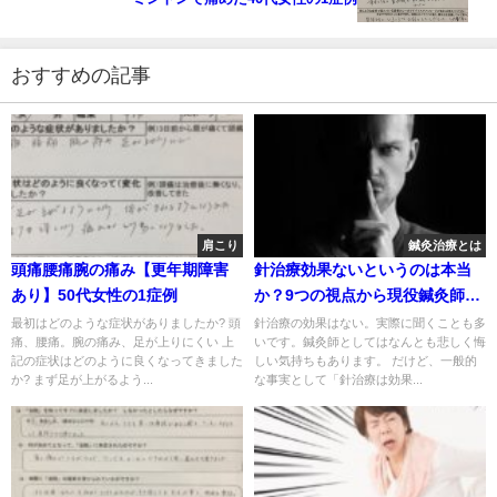
おすすめの記事
肩こり
鍼灸治療とは
頭痛腰痛腕の痛み【更年期障害
針治療効果ないというのは本当
あり】50代女性の1症例
か？9つの視点から現役鍼灸師が
解説
最初はどのような症状がありましたか? 頭
針治療の効果はない。実際に聞くことも多
痛、腰痛。腕の痛み、足が上りにくい 上
いです。鍼灸師としてはなんとも悲しく悔
記の症状はどのように良くなってきました
しい気持ちもあります。 だけど、一般的
か? まず足が上がるよう...
な事実として「針治療は効果...