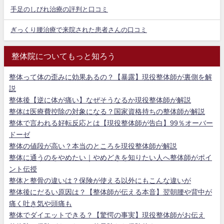
手足のしびれ治療の評判と口コミ
ぎっくり腰治療で来院された患者さんの口コミ
整体院についてもっと知ろう
整体って体の歪みに効果あるの？【暴露】現役整体師が裏側を解
説
整体後【逆に体が痛い】なぜそうなるか現役整体師が解説
整体は医療費控除の対象になる？国家資格持ちの整体師が解説
整体で言われる好転反応とは【現役整体師が告白】99％オーバー
ドーゼ
整体の値段が高い？本当のところを現役整体師が解説
整体に通うのをやめたい｜やめどきを知りたい人へ整体師がポイ
ント伝授
整体と整骨の違いは？保険が使える以外にもこんな違いが
整体後にだるい原因は？【整体師が伝える本音】翌朝腰や背中が
痛く吐き気や頭痛も
整体でダイエットできる？【驚愕の事実】現役整体師がお伝え