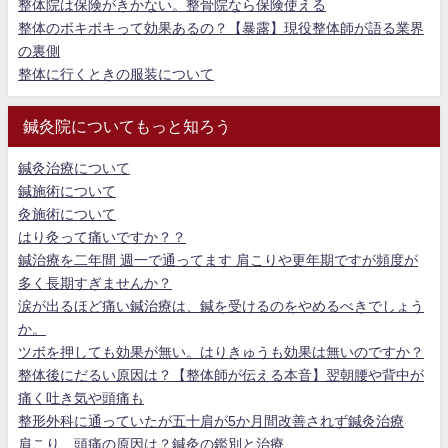
整体院は保険がきかない。整骨院なら保険使える
整体のボキボキって効果あるの？【暴露】現役整体師が語る業界
の裏側
整体に行くときの服装について
鍼灸院についてもっと知ろう
鍼灸治療について
鍼施術について
灸施術について
はり灸って痛いですか？？
鍼治療を二年間 週一で通ってます 肩こりや更年期ですが頻度が
多く長期すぎませんか？
涙が出るほど痛い鍼治療は、鍼を受けるのをやめるべきでしょう
か。
ツボを押しても効果が無い。はりきゅうも効果は無いのですか？
整体後にだるい原因は？【整体師が伝える本音】翌朝腰や背中が
痛く吐き気や頭痛も
整形外科に通っていたが五十肩が5か月間改善されず鍼灸治療
肩こり、頭痛の原因は？鍼灸の鑑別と治療