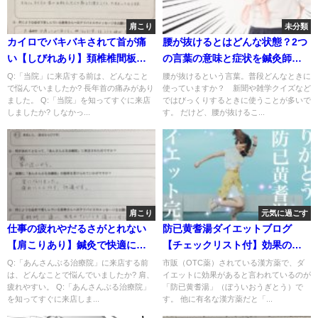
肩こり
未分類
カイロでバキバキされて首が痛
腰が抜けるとはどんな状態？2つ
い【しびれあり】頚椎椎間板症
の言葉の意味と症状を鍼灸師が
と診断された30代女性
解説!
Q:「当院」に来店する前は、どんなこと
腰が抜けるという言葉。普段どんなときに
で悩んでいましたか? 長年首の痛みがあり
使っていますか？ 新聞や雑学クイズなど
ました。 Q:「当院」を知ってすぐに来店
ではびっくりするときに使うことが多いで
しましたか? しなかっ...
す。 だけど、腰が抜けるこ...
肩こり
元気に過ごす
仕事の疲れやだるさがとれない
防已黄耆湯ダイエットブログ
【肩こりあり】鍼灸で快適にな
【チェックリスト付】効果の有
った一症例
無を治療家が解説
Q:「あんさんぶる治療院」に来店する前
市販（OTC薬）されている漢方薬で、ダ
は、どんなことで悩んでいましたか? 肩、
イエットに効果があると言われているのが
疲れやすい。 Q:「あんさんぶる治療院」
「防已黄耆湯」（ぼういおうぎとう）で
を知ってすぐに来店しま...
す。 他に有名な漢方薬だと「...