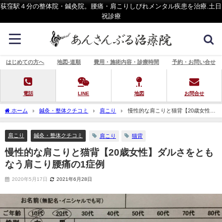
荻窪駅４分の整体院・鍼灸院。腰痛・肩こりしびれメンタル疾患を治療.土日
祝診療
はじめての方へ
地図-道順
費用・施術内容・診療時間
予約・お問い合せ
電話
LINE
地図
お問合せ
ホーム
鍼灸・整体クチコミ
肩こり
慢性的な肩こりと猫背【20歳女性】
ダルさをともなう肩こり腰痛の1症例
肩こり
鍼灸・整体クチコミ
肩こり
猫背
慢性的な肩こりと猫背【20歳女性】ダルさをとも
なう肩こり腰痛の1症例
2020年5月17日
2021年6月28日