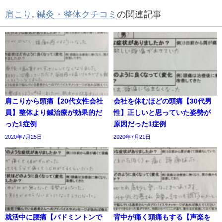
肩こり
,
鍼灸・整体クチコミ
の関連記事
肩こりから頭痛【20代女性会社
会社を休むほどの頭痛【30代男
員】整体より鍼治療が効果的だ
性】正しいと思っていた姿勢が
った1症例
原因だった1症例
2020年7月25日
2020年7月21日
就活中に腰痛【バドミントンで
背中が痛く頭痛もする【声楽を