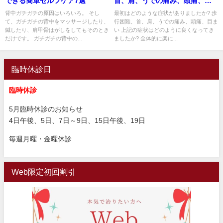
できる簡単セルフケア7選
首、肩、うでの痛み、頭痛、目
まい】調子よくなった
背中ガチガチの原因はいろいろ。 そし
最初はどのような症状がありましたか? 歩
て、ガチガチの背中をマッサージしたり、
行困難、首、肩、うでの痛み、頭痛、目ま
鍼したり、肩甲骨はがしをしてもそのとき
い 上記の症状はどのように良くなってき
だけです。 ガチガチの背中の...
ましたか? 全体的に楽に...
臨時休診日
臨時休診
5月臨時休診のお知らせ
4日午後、5日、7日～9日、15日午後、19日
毎週月曜・金曜休診
Web限定初回割引