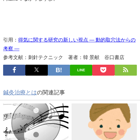
引用：
得気に関する研究の新しい視点 ― 動的取穴法からの
考察 ―
参考文献：刺針テクニック 著者：韓 景献 谷口書店
LINE
鍼灸治療とは
の関連記事