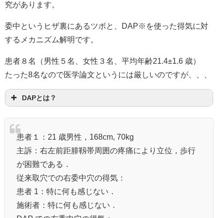
究があります。
委中というヒザ裏にあるツボと、DAP※を使った得気に対
するメカニズム解明です。
患者８名（男性５名、女性３名、平均年齢21.4±1.6 歳）
たった8名なので医学論文というには厳しいのですが、、、
DAPとは？
患者１：21 歳男性，168cm, 70kg
主訴：右左前距腓靱帯周囲の疼痛により立位，歩行
が困難である．
従来取穴での右委中穴の得気：
患者 1：特に何も感じない．
施術者：特に何も感じない．