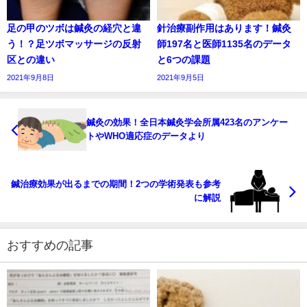
足の甲のツボは鍼灸の経穴と違
針治療副作用はあります！鍼灸
う！？足ツボマッサージの反射
師197名と医師1135名のデータ
区との違い
と6つの課題
2021年9月8日
2021年9月5日
鍼灸の効果！全日本鍼灸学会所属423名のアンケー
トやWHO適応症のデータより
鍼治療効果が出るまでの期間！2つの学術発表も参考
に解説
おすすめの記事