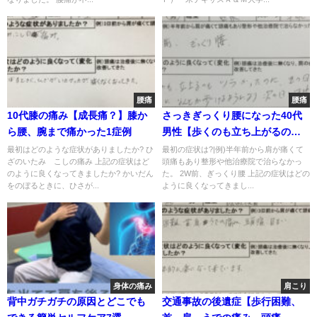
腰痛
腰痛
10代膝の痛み【成長痛？】膝か
さっきぎっくり腰になった40代
ら腰、腕まで痛かった1症例
男性【歩くのも立ち上がるのも
辛い】鍼灸治療で改善した1症例
最初はどのような症状がありましたか? ひ
最初の症状は?|例)半年前から肩が痛くて
ざのいたみ こしの痛み 上記の症状はど
頭痛もあり整形や他治療院で治らなかっ
のように良くなってきましたか? かいだん
た。 2W前、ぎっくり腰 上記の症状はどの
をのぼるときに、ひさが...
ように良くなってきまし...
身体の痛み
肩こり
背中ガチガチの原因とどこでも
交通事故の後遺症【歩行困難、