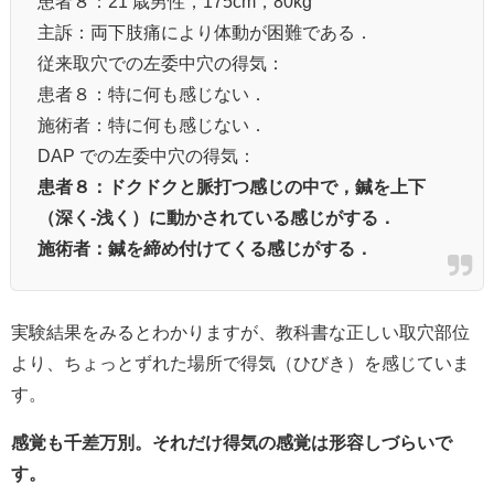
患者８：21 歳男性，175cm，80kg
主訴：両下肢痛により体動が困難である．
従来取穴での左委中穴の得気：
患者８：特に何も感じない．
施術者：特に何も感じない．
DAP での左委中穴の得気：
患者８：ドクドクと脈打つ感じの中で，鍼を上下
（深く‐浅く）に動かされている感じがする．
施術者：鍼を締め付けてくる感じがする．
実験結果をみるとわかりますが、教科書な正しい取穴部位
より、ちょっとずれた場所で得気（ひびき）を感じていま
す。
感覚も千差万別。それだけ得気の感覚は形容しづらいで
す。