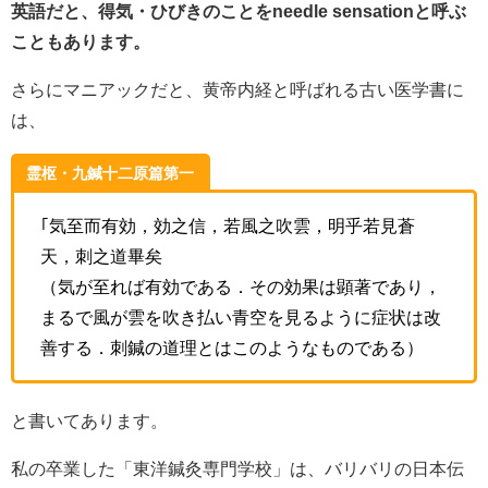
英語だと、得気・ひびきのことをneedle sensationと呼ぶ
こともあります。
さらにマニアックだと、黄帝内経と呼ばれる古い医学書に
は、
霊枢・九鍼十二原篇第一
｢気至而有効，効之信，若風之吹雲，明乎若見蒼
天，刺之道畢矣
（気が至れば有効である．その効果は顕著であり，
まるで風が雲を吹き払い青空を見るように症状は改
善する．刺鍼の道理とはこのようなものである）
と書いてあります。
私の卒業した「東洋鍼灸専門学校」は、バリバリの日本伝