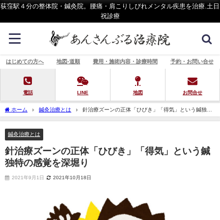
荻窪駅４分の整体院・鍼灸院。腰痛・肩こりしびれメンタル疾患を治療.土日
祝診療
はじめての方へ
地図-道順
費用・施術内容・診療時間
予約・お問い合せ
電話
LINE
地図
お問合せ
ホーム
鍼灸治療とは
針治療ズーンの正体「ひびき」「得気」という鍼独特
の感覚を深堀り
鍼灸治療とは
針治療ズーンの正体「ひびき」「得気」という鍼
独特の感覚を深堀り
2021年9月1日
2021年10月18日