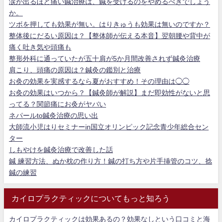
涙が出るほど痛い鍼治療は、鍼を受けるのをやめるべきでしょう
か。
ツボを押しても効果が無い。はりきゅうも効果は無いのですか？
整体後にだるい原因は？【整体師が伝える本音】翌朝腰や背中が
痛く吐き気や頭痛も
整形外科に通っていたが五十肩が5か月間改善されず鍼灸治療
肩こり、頭痛の原因は？鍼灸の鑑別と治療
お灸の効果を実感するなら夏がおすすめ！その理由は◯◯
お灸の効果はいつから？【鍼灸師が解説】まだ即効性がないと思
ってる？関節痛にお灸がヤバい
ネパールto鍼灸治療の思い出
大師流小児はりセミナーin国立オリンピック記念青少年総合セン
ター
しもやけを鍼灸治療で改善した話
鍼 練習方法、ぬか枕の作り方！鍼の打ち方や片手挿管のコツ、捻
鍼の練習
カイロプラクティックについてもっと知ろう
カイロプラクティックは効果あるの？効果なしという口コミと海