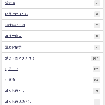
漢方薬
4
綺麗になりたい
6
自律神経失調
2
身体の痛み
8
運動解剖学
4
鍼灸・整体クチコミ
167
肩こり
82
腰痛
83
鍼灸治療とは
19
鍼灸治療勉強方法
1