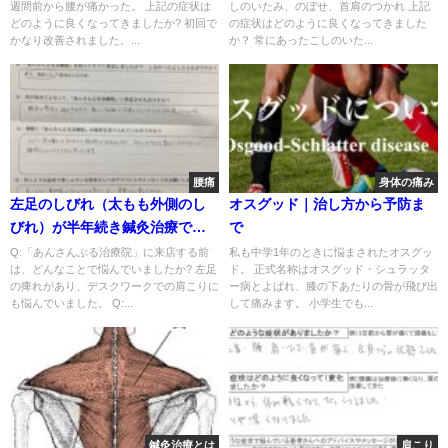
週間前から腰が痛かった。 上記の症状は
しのいたみ、のぼせ、首肩のつかれ 上記
どのように良くなってきましたか? 初回で
の症状はどのように良くなってきました
かなり改善されました。...
か？ 常にあったこしのいた...
腰痛
身体の痛み
左足のしびれ（太もも外側のし
オスグッド｜治し方から予防ま
びれ）が半年続き鍼灸治療で改
で
善した１症例
Q:「あんさんぶる治療院」に来店する前
私も中学1年のときに悩まされたオスグッ
は、どんなことで悩んでいましたか? 左足
ド。 正式名称はオスグッド・シュラッタ
の痺れがあり、デスクワークでの肩こりに
ー病とよばれ、膝の下あたりの骨が飛び出
も悩んでいました。 Q:...
して痛みます。 小学生でも...
鍼灸治療とは
肩こり