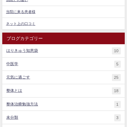
当院に来る患者様
ネット上の口コミ
ブログカテゴリー
はりきゅう知恵袋
10
中医学
5
元気に過ごす
25
整体とは
18
整体治療勉強方法
1
未分類
3