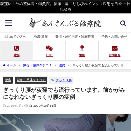
荻窪駅４分の整体院・鍼灸院。腰痛・肩こりしびれメンタル疾患を治療.土日
祝診療
はじめての方へ
地図-道順
費用・施術内容・診療時間
予約・お問い合せ
電話
LINE
地図
お問合せ
ホーム
鍼灸・整体クチコミ
腰痛
ぎっくり腰が荻窪でも流行っていま
す。前かがみになれないぎっくり腰の症例
腰痛
鍼灸・整体クチコミ
ぎっくり腰
ぎっくり腰が荻窪でも流行っています。前かがみ
になれないぎっくり腰の症例
2015年7月27日
2020年10月15日