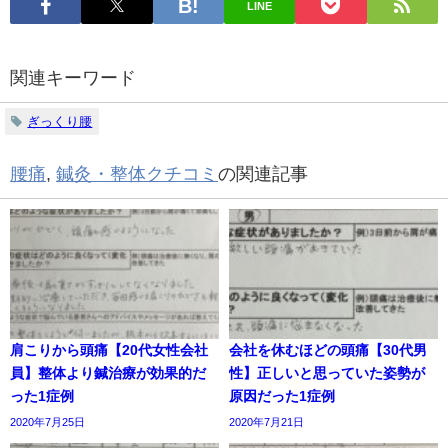
LINE
関連キーワード
ぎっくり腰
腰痛
,
鍼灸・整体クチコミ
の関連記事
肩こりから頭痛【20代女性会社
会社を休むほどの頭痛【30代男
員】整体より鍼治療が効果的だ
性】正しいと思っていた姿勢が
った1症例
原因だった1症例
2020年7月25日
2020年7月21日