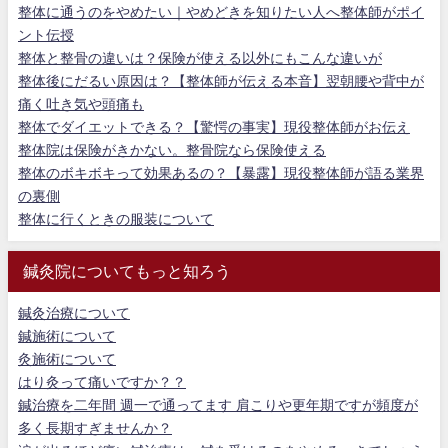
整体に通うのをやめたい｜やめどきを知りたい人へ整体師がポイ
ント伝授
整体と整骨の違いは？保険が使える以外にもこんな違いが
整体後にだるい原因は？【整体師が伝える本音】翌朝腰や背中が
痛く吐き気や頭痛も
整体でダイエットできる？【驚愕の事実】現役整体師がお伝え
整体院は保険がきかない。整骨院なら保険使える
整体のボキボキって効果あるの？【暴露】現役整体師が語る業界
の裏側
整体に行くときの服装について
鍼灸院についてもっと知ろう
鍼灸治療について
鍼施術について
灸施術について
はり灸って痛いですか？？
鍼治療を二年間 週一で通ってます 肩こりや更年期ですが頻度が
多く長期すぎませんか？