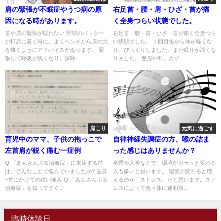
肩の緊張が不眠症やうつ病の原
右足首・腰・肩・ひざ・首が痛
因になる時があります。
く全身つらい状態でした。
首や肩の緊張が取れない 野球のバッター
右足首・腰・肩・ひざ・首が痛く全身つら
が打席に着く時に、よくベンチから肩の力
い状態でした。 １回目後から体が軽くな
を抜くようにアドバイスがあります。 緊
り、びっくりしました。また眠りが深くな
張して呼吸が浅くなり、深呼...
りました。 整形外科、カイ...
肩こり
元気に過ごす
育児中のママ、子供の抱っこで
自律神経失調症の方、喉の詰ま
左首肩が鋭く痛む一症例
った感じはありませんか？
Q:「あんさんぶる治療院」に来店する前
卒業や入学などで、環境がガラッと変わる
は、どんなことで悩んでいましたか? 左肩
人も多いと思います。 環境が変わると増
~首にかけての鋭い痛み Q:「あんさんぶる
えるのが「ストレス」だと思います。スト
治療院」を知ってすぐ...
レスによって色々体に違和感...
臨時休診日