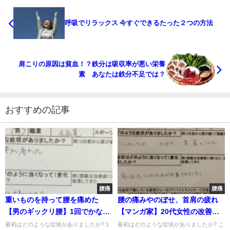
呼吸でリラックス 今すぐできるたった２つの方法
肩こりの原因は貧血！？鉄分は吸収率が悪い栄養
素 あなたは鉄分不足では？
おすすめの記事
腰痛
腰痛
重いものを持って腰を痛めた
腰の痛みやのぼせ、首肩の疲れ
【男のギックリ腰】1回でかなり
【マンガ家】20代女性の改善し
改善した
た1症例
最初はどのような症状がありましたか? 1
最初はどのような症状がありましたか? こ