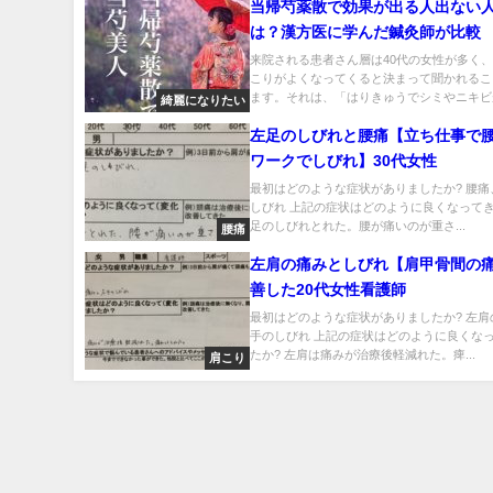
当帰芍薬散で効果が出る人出ない
は？漢方医に学んだ鍼灸師が比較
来院される患者さん層は40代の女性が多く
こりがよくなってくると決まって聞かれるこ
ます。それは、「はりきゅうでシミやニキビが.
綺麗になりたい
左足のしびれと腰痛【立ち仕事で腰
ワークでしびれ】30代女性
最初はどのような症状がありましたか? 腰痛
しびれ 上記の症状はどのように良くなってき
足のしびれとれた。腰が痛いのが重さ...
腰痛
左肩の痛みとしびれ【肩甲骨間の
善した20代女性看護師
最初はどのような症状がありましたか? 左肩
手のしびれ 上記の症状はどのように良くな
たか? 左肩は痛みが治療後軽減れた。痺...
肩こり