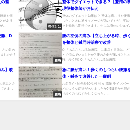
人の差
整体でダイエットできる？【驚愕の
現役整体師がお伝え
、腰痛や肩
整体のダイエット効果は？ 整体は肩こりや腰
とがあり
したいときに通うイメージが強いですが、実は
..
ット効果も期待できます。中には身体のシェイ..
整体とは
痛、D
腰の左側の痛み【立ち上がる時、歩
を整体と鍼同時治療で改善
、左の足の
Q:「あんさんぶる治療院」に来店する前は、ど
ましたか?
とで悩んでいましたか? 腰の左側が痛い(立ち
時、歩く時) Q:「あんさんぶる治療院」...
腰痛
痛み】改
急に腰が痛い！歩くのもつらい腰痛
体・鍼灸で改善した一症例
の痛みと左
お名前Y・M 年齢30代 性別 女 職業 ライブバー
ってきまし
どのような症状がありましたか? 5日前から腰
り歩くのもむずかしくなった。...
腰痛