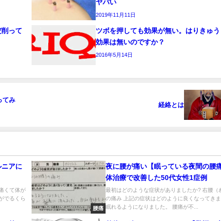
ヤバい
2019年11月11日
だ削って
ツボを押しても効果が無い。はりきゅう
効果は無いのですか？
2016年5月14日
ってみ
経絡とは
ルニアに
夜に腰が痛い【眠っている夜間の腰
体治療で改善した50代女性1症例
痛くて体が
最初はどのような症状がありましたか? 右腰（
がでるくら
の痛み 上記の症状はどのように良くなってきま
眠れるようになりました。 腰痛が不...
腰痛