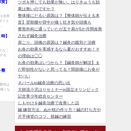
事実】
ツボを押しても効果が無い。はりきゅうも効
果は無いのですか？
整体後にだるい原因は？【整体師が伝える本
痛を改善
ダイエ
音】翌朝腰や背中が痛く吐き気や頭痛も
.
整形外科に通っていたが五十肩が5か月間改善
されず鍼灸治療
く時】
肩こり、頭痛の原因は？鍼灸の鑑別と治療
お灸の効果を実感するなら夏がおすすめ！そ
んなこ
上がる
の理由は◯◯
お灸の効果はいつから？【鍼灸師が解説】ま
だ即効性がないと思ってる？関節痛にお灸が
を整
ヤバい
ネパールto鍼灸治療の思い出
 最初は
大師流小児はりセミナーin国立オリンピック
が痛くな
記念青少年総合センター
しもやけを鍼灸治療で改善した話
鍼 練習方法、ぬか枕の作り方！鍼の打ち方や
片手挿管のコツ、捻鍼の練習