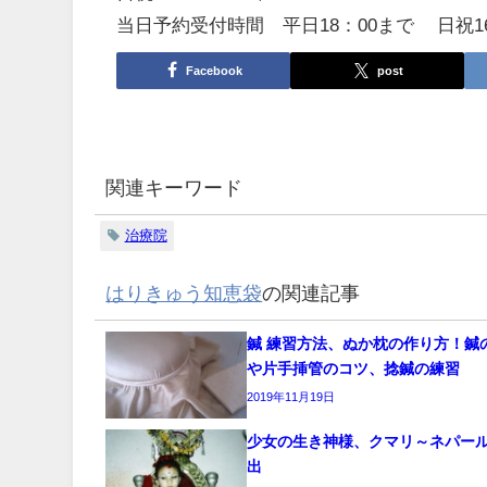
当日予約受付時間 平日18：00まで 日祝1
Facebook
post
関連キーワード
治療院
はりきゅう知恵袋
の関連記事
鍼 練習方法、ぬか枕の作り方！鍼
や片手挿管のコツ、捻鍼の練習
2019年11月19日
少女の生き神様、クマリ～ネパー
出