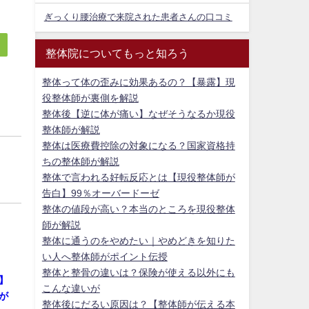
ぎっくり腰治療で来院された患者さんの口コミ
整体院についてもっと知ろう
整体って体の歪みに効果あるの？【暴露】現
役整体師が裏側を解説
整体後【逆に体が痛い】なぜそうなるか現役
整体師が解説
整体は医療費控除の対象になる？国家資格持
ちの整体師が解説
整体で言われる好転反応とは【現役整体師が
告白】99％オーバードーゼ
整体の値段が高い？本当のところを現役整体
師が解説
整体に通うのをやめたい｜やめどきを知りた
い人へ整体師がポイント伝授
整体と整骨の違いは？保険が使える以外にも
】
こんな違いが
が
整体後にだるい原因は？【整体師が伝える本