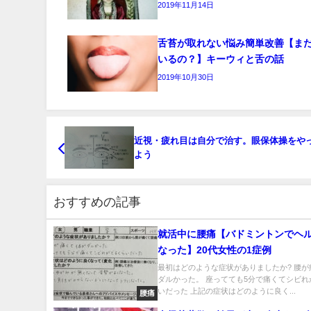
2019年11月14日
舌苔が取れない悩み簡単改善【ま
いるの？】キーウィと舌の話
2019年10月30日
近視・疲れ目は自分で治す。眼保体操をや
よう
おすすめの記事
就活中に腰痛【バドミントンでヘ
なった】20代女性の1症例
最初はどのような症状がありましたか? 腰が
ダルかった。 座ってても5分で痛くてシビれ
いだった 上記の症状はどのように良く...
腰痛