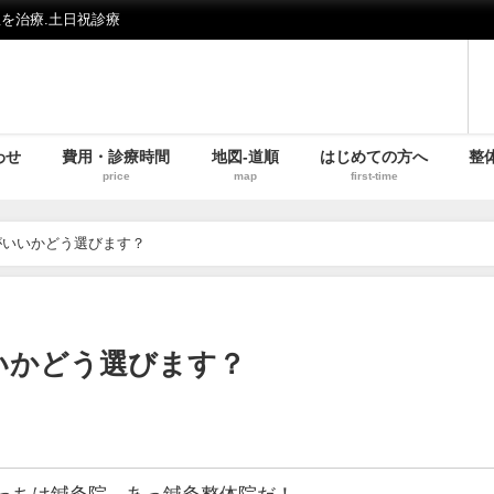
を治療.土日祝診療
わせ
費用・診療時間
地図-道順
はじめての方へ
整
price
map
first-time
がいいかどう選びます？
いかどう選びます？
っちは鍼灸院、あっ鍼灸整体院だ！