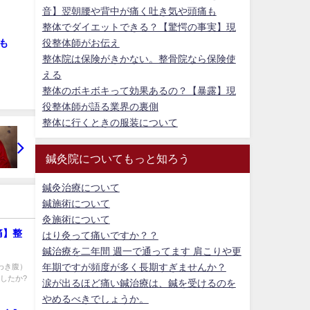
音】翌朝腰や背中が痛く吐き気や頭痛も
整体でダイエットできる？【驚愕の事実】現
役整体師がお伝え
も
整体院は保険がきかない。整骨院なら保険使
える
整体のボキボキって効果あるの？【暴露】現
役整体師が語る業界の裏側
整体に行くときの服装について
鍼灸院についてもっと知ろう
鍼灸治療について
鍼施術について
灸施術について
痛】整
はり灸って痛いですか？？
鍼治療を二年間 週一で通ってます 肩こりや更
年期ですが頻度が多く長期すぎませんか？
わき腹）
したか?
涙が出るほど痛い鍼治療は、鍼を受けるのを
やめるべきでしょうか。