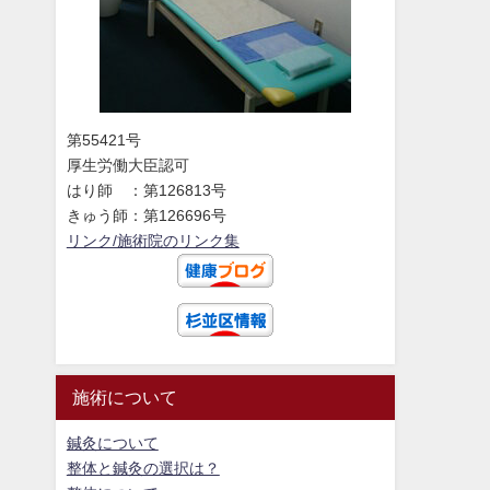
第55421号
厚生労働大臣認可
はり師 ：第126813号
きゅう師：第126696号
リンク/施術院のリンク集
施術について
鍼灸について
整体と鍼灸の選択は？