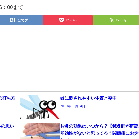
6：00まで
はてブ
Pocket
Feedly
の打ち方
蚊に刺されやすい体質と委中
2019年11月14日
ルの思い
お灸の効果はいつから？【鍼灸師が解説
即効性がないと思ってる？関節痛にお灸