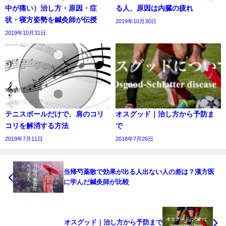
中が痛い）治し方・原因・症
る人、原因は内臓の疲れ
状・寝方姿勢を鍼灸師が伝授
2019年10月30日
2019年10月31日
テニスボールだけで、肩のコリ
オスグッド｜治し方から予防ま
コリを解消する方法
で
2019年7月11日
2018年7月26日
当帰芍薬散で効果が出る人出ない人の差は？漢方医
に学んだ鍼灸師が比較
オスグッド｜治し方から予防まで