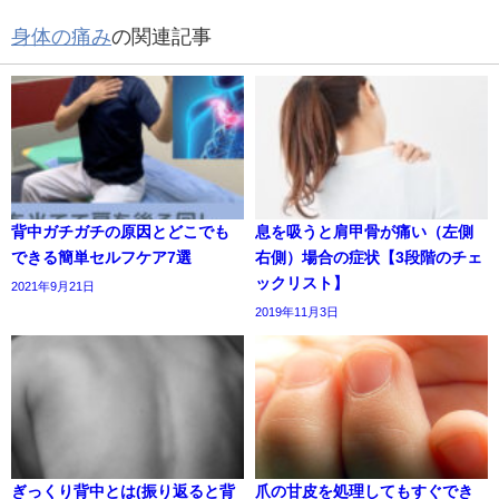
身体の痛み
の関連記事
背中ガチガチの原因とどこでも
息を吸うと肩甲骨が痛い（左側
できる簡単セルフケア7選
右側）場合の症状【3段階のチェ
ックリスト】
2021年9月21日
2019年11月3日
ぎっくり背中とは(振り返ると背
爪の甘皮を処理してもすぐでき