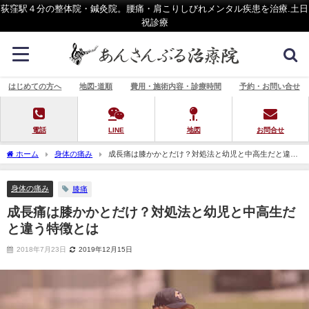
荻窪駅４分の整体院・鍼灸院。腰痛・肩こりしびれメンタル疾患を治療.土日
祝診療
はじめての方へ
地図-道順
費用・施術内容・診療時間
予約・お問い合せ
電話
LINE
地図
お問合せ
ホーム
身体の痛み
成長痛は膝かかとだけ？対処法と幼児と中高生だと違う
特徴とは
身体の痛み
膝痛
成長痛は膝かかとだけ？対処法と幼児と中高生だ
と違う特徴とは
2018年7月23日
2019年12月15日