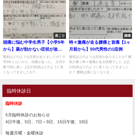
肩こり
腰痛
頭痛に悩む中学生男子【小学5年
時々激痛が走る腰痛と首痛【1ヶ
から】薬が効かない症状が改善
月前から】50代男性の1症例
した1症例
最初はどのような症状がありましたか? 小
最初はどのような症状がありましたか? 腰
学5年ぐらいから、頭痛があった。 土日や
首が痛く時々激痛が走る状態でした 上記
家で特に多い 上記の症状はどのように良
の症状はどのように良くなってきました
くなってきましたか? ...
か？ 腰痛は感じなくなりま...
臨時休診日
臨時休診
5月臨時休診のお知らせ
4日午後、5日、7日～9日、15日午後、19日
毎週月曜・金曜休診