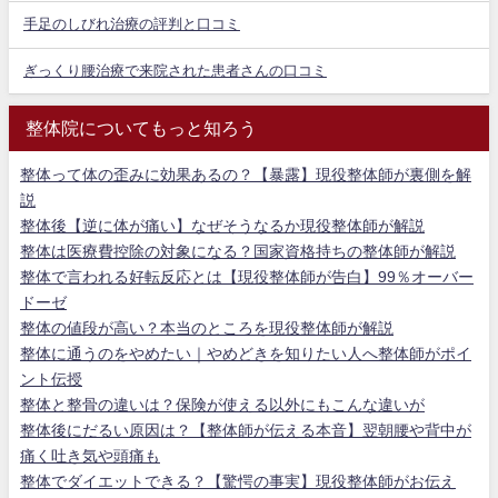
手足のしびれ治療の評判と口コミ
ぎっくり腰治療で来院された患者さんの口コミ
整体院についてもっと知ろう
整体って体の歪みに効果あるの？【暴露】現役整体師が裏側を解
説
整体後【逆に体が痛い】なぜそうなるか現役整体師が解説
整体は医療費控除の対象になる？国家資格持ちの整体師が解説
整体で言われる好転反応とは【現役整体師が告白】99％オーバー
ドーゼ
整体の値段が高い？本当のところを現役整体師が解説
整体に通うのをやめたい｜やめどきを知りたい人へ整体師がポイ
ント伝授
整体と整骨の違いは？保険が使える以外にもこんな違いが
整体後にだるい原因は？【整体師が伝える本音】翌朝腰や背中が
痛く吐き気や頭痛も
整体でダイエットできる？【驚愕の事実】現役整体師がお伝え