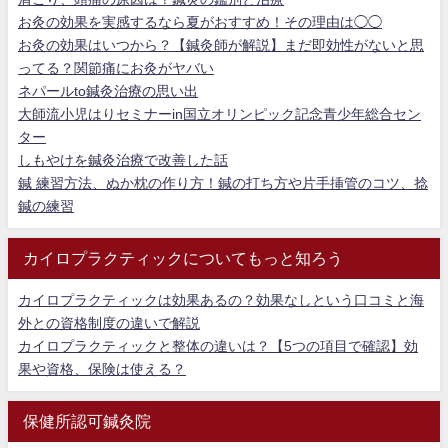
お灸の効果を実感するなら夏がおすすめ！その理由は◯◯
お灸の効果はいつから？【鍼灸師が解説】まだ即効性がないと思
ってる？関節痛にお灸がヤバい
ネパールto鍼灸治療の思い出
大師流小児はりセミナーin国立オリンピック記念青少年総合セン
ター
しもやけを鍼灸治療で改善した話
鍼 練習方法、ぬか枕の作り方！鍼の打ち方や片手挿管のコツ、捻
鍼の練習
カイロプラクティックについてもっと知ろう
カイロプラクティックは効果あるの？効果なしという口コミと海
外との資格制度の違いで解説
カイロプラクティックと整体の違いは？【5つの項目で確認】効
果や資格、保険は使える？
保健所認可鍼灸院