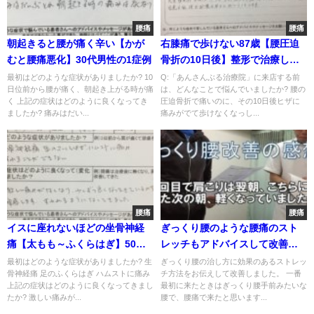
腰痛
腰痛
朝起きると腰が痛く辛い【かが
右膝痛で歩けない87歳【腰圧迫
むと腰痛悪化】30代男性の1症例
骨折の10日後】整形で治療して
もらえず
最初はどのような症状がありましたか? 10
Q:「あんさんぶる治療院」に来店する前
日位前から腰が痛く、朝起き上がる時が痛
は、どんなことで悩んでいましたか? 腰の
く 上記の症状はどのように良くなってき
圧迫骨折で痛いのに、その10日後ヒザに
ましたか? 痛みはだい...
痛みがでて歩けなくなっし...
腰痛
腰痛
イスに座れないほどの坐骨神経
ぎっくり腰のような腰痛のスト
痛【太もも～ふくらはぎ】50代
レッチもアドバイスして改善し
女性の痛みが改善
た感想
最初はどのような症状がありましたか? 生
ぎっくり腰の治し方に効果のあるストレッ
骨神経痛 足のふくらはぎ ハムストに痛み
チ方法をお伝えして改善しました。 一番
上記の症状はどのように良くなってきまし
最初に来たときはぎっくり腰手前みたいな
たか? 激しい痛みが...
腰で、腰痛で来たと思います...