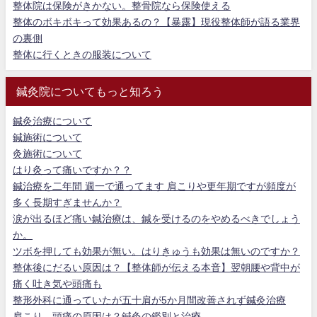
整体院は保険がきかない。整骨院なら保険使える
整体のボキボキって効果あるの？【暴露】現役整体師が語る業界
の裏側
整体に行くときの服装について
鍼灸院についてもっと知ろう
鍼灸治療について
鍼施術について
灸施術について
はり灸って痛いですか？？
鍼治療を二年間 週一で通ってます 肩こりや更年期ですが頻度が
多く長期すぎませんか？
涙が出るほど痛い鍼治療は、鍼を受けるのをやめるべきでしょう
か。
ツボを押しても効果が無い。はりきゅうも効果は無いのですか？
整体後にだるい原因は？【整体師が伝える本音】翌朝腰や背中が
痛く吐き気や頭痛も
整形外科に通っていたが五十肩が5か月間改善されず鍼灸治療
肩こり、頭痛の原因は？鍼灸の鑑別と治療