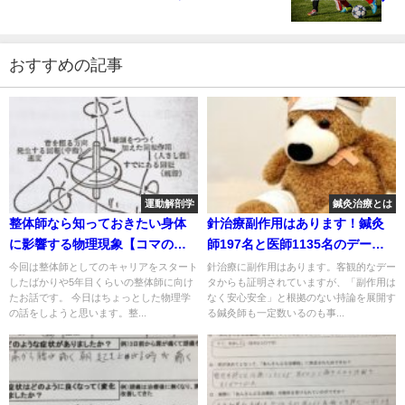
おすすめの記事
運動解剖学
鍼灸治療とは
整体師なら知っておきたい身体
針治療副作用はあります！鍼灸
に影響する物理現象【コマの原
師197名と医師1135名のデータ
理】
と6つの課題
今回は整体師としてのキャリアをスタート
針治療に副作用はあります。客観的なデー
したばかりや5年目くらいの整体師に向け
タからも証明されていますが、「副作用は
たお話です。 今日はちょっとした物理学
なく安心安全」と根拠のない持論を展開す
の話をしようと思います。整...
る鍼灸師も一定数いるのも事...