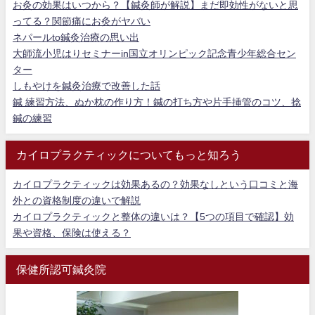
お灸の効果はいつから？【鍼灸師が解説】まだ即効性がないと思
ってる？関節痛にお灸がヤバい
ネパールto鍼灸治療の思い出
大師流小児はりセミナーin国立オリンピック記念青少年総合セン
ター
しもやけを鍼灸治療で改善した話
鍼 練習方法、ぬか枕の作り方！鍼の打ち方や片手挿管のコツ、捻
鍼の練習
カイロプラクティックについてもっと知ろう
カイロプラクティックは効果あるの？効果なしという口コミと海
外との資格制度の違いで解説
カイロプラクティックと整体の違いは？【5つの項目で確認】効
果や資格、保険は使える？
保健所認可鍼灸院