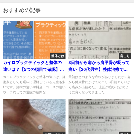
おすすめの記事
整体とは
肩こり
カイロプラクティックと整体の
3日前から肩から肩甲骨が凝って
違いは？【5つの項目で確認】効
痛い【20代男性】整体治療で改
果や資格、保険は使える？
善した1症例
カイロプラクティックと整体の違いは、施
最初はどのような症状がありましたか? 肩
術家としても曖昧に理解している先生も多
から健康骨にかけてのコリ 3日前ぐらいか
いです。施術の違いや料金・コースの違い
ら痛みが出始めた。 上記の症状はどのよ
や、予約しての通院の期間な...
うに良くなってきました...