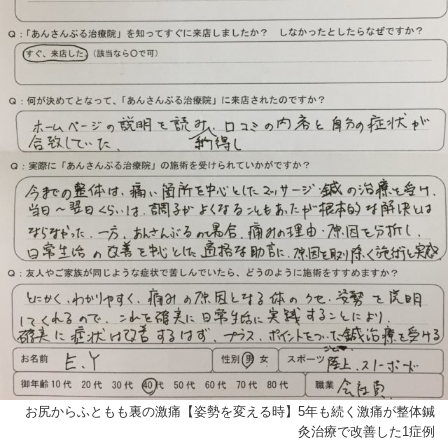
お尻からふともも裏の激痛【姿勢を変える時】5年も続く激痛が整体鍼
灸治療で改善した1症例