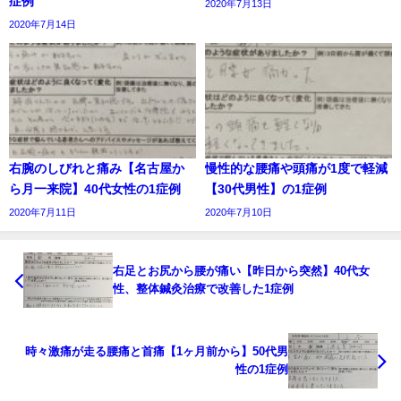
症例
2020年7月13日
2020年7月14日
右腕のしびれと痛み【名古屋か
慢性的な腰痛や頭痛が1度で軽減
ら月一来院】40代女性の1症例
【30代男性】の1症例
2020年7月11日
2020年7月10日
右足とお尻から腰が痛い【昨日から突然】40代女
性、整体鍼灸治療で改善した1症例
時々激痛が走る腰痛と首痛【1ヶ月前から】50代男
性の1症例