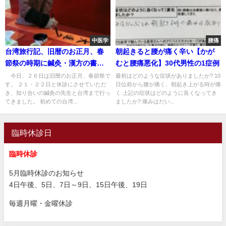
中医学
腰痛
台湾旅行記、旧暦のお正月、春
朝起きると腰が痛く辛い【かが
節祭の時期に鍼灸・漢方の書籍
むと腰痛悪化】30代男性の1症例
や鍼灸道具類の購入
今日、２６日は旧暦のお正月、春節祭で
最初はどのような症状がありましたか? 10
す。 ２１・２２日と休診にさせていただ
日位前から腰が痛く、朝起き上がる時が痛
き、知り合いの鍼灸の先生と台湾まで行っ
く 上記の症状はどのように良くなってき
てきました。 初めての台湾...
ましたか? 痛みはだい...
臨時休診日
臨時休診
5月臨時休診のお知らせ
4日午後、5日、7日～9日、15日午後、19日
毎週月曜・金曜休診