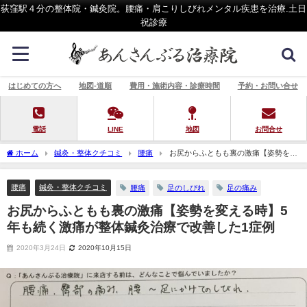
荻窪駅４分の整体院・鍼灸院。腰痛・肩こりしびれメンタル疾患を治療.土日
祝診療
はじめての方へ
地図-道順
費用・施術内容・診療時間
予約・お問い合せ
電話
LINE
地図
お問合せ
ホーム
鍼灸・整体クチコミ
腰痛
お尻からふともも裏の激痛【姿勢を変
える時】5年も続く激痛が整体鍼灸治療で改善した1症例
腰痛
鍼灸・整体クチコミ
腰痛
足のしびれ
足の痛み
お尻からふともも裏の激痛【姿勢を変える時】5
年も続く激痛が整体鍼灸治療で改善した1症例
2020年3月24日
2020年10月15日