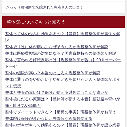
ぎっくり腰治療で来院された患者さんの口コミ
整体院についてもっと知ろう
整体って体の歪みに効果あるの？【暴露】現役整体師が裏側を解
説
整体後【逆に体が痛い】なぜそうなるか現役整体師が解説
整体は医療費控除の対象になる？国家資格持ちの整体師が解説
整体で言われる好転反応とは【現役整体師が告白】99％オーバー
ドーゼ
整体の値段が高い？本当のところを現役整体師が解説
整体に通うのをやめたい｜やめどきを知りたい人へ整体師がポイ
ント伝授
整体と整骨の違いは？保険が使える以外にもこんな違いが
整体後にだるい原因は？【整体師が伝える本音】翌朝腰や背中が
痛く吐き気や頭痛も
整体でダイエットできる？【驚愕の事実】現役整体師がお伝え
整体院は保険がきかない。整骨院なら保険使える
整体のボキボキって効果あるの？【暴露】現役整体師が語る業界