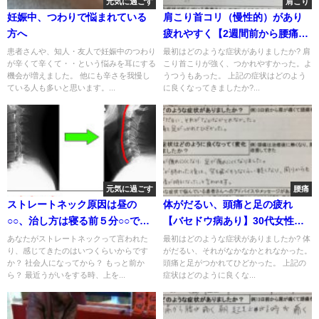
元気に過ごす
肩こり
妊娠中、つわりで悩まれている
肩こり首コリ（慢性的）があり
方へ
疲れやすく【2週間前から腰痛】
30代女性の整体鍼灸治療の1症例
患者さんや、知人・友人で妊娠中のつわり
最初はどのような症状がありましたか? 肩
が辛くて辛くて・・という悩みを耳にする
こり首こりが強く、つかれやすかった。よ
機会が増えました。 他にも辛さを我慢し
うつうもあった。 上記の症状はどのよう
ている人も多いと思います。...
に良くなってきましたか?...
元気に過ごす
腰痛
ストレートネック原因は昼の
体がだるい、頭痛と足の疲れ
○○、治し方は寝る前５分○○で改
【バセドウ病あり】30代女性の
善
改善した1症例
あなたがストレートネックって言われた
最初はどのような症状がありましたか? 体
り、感じてきたのはいつくらいからです
がだるい、それがなかなかとれなかった。
か？ 社会人になってから？ もっと前か
頭痛と足がつかれてひどかった。 上記の
ら？ 最近うがいをする時、上を...
症状はどのように良くな...