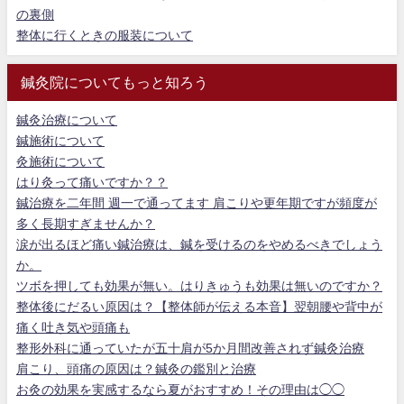
の裏側
整体に行くときの服装について
鍼灸院についてもっと知ろう
鍼灸治療について
鍼施術について
灸施術について
はり灸って痛いですか？？
鍼治療を二年間 週一で通ってます 肩こりや更年期ですが頻度が
多く長期すぎませんか？
涙が出るほど痛い鍼治療は、鍼を受けるのをやめるべきでしょう
か。
ツボを押しても効果が無い。はりきゅうも効果は無いのですか？
整体後にだるい原因は？【整体師が伝える本音】翌朝腰や背中が
痛く吐き気や頭痛も
整形外科に通っていたが五十肩が5か月間改善されず鍼灸治療
肩こり、頭痛の原因は？鍼灸の鑑別と治療
お灸の効果を実感するなら夏がおすすめ！その理由は◯◯