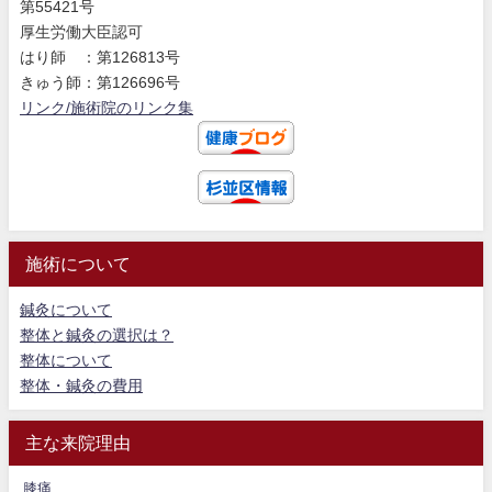
第55421号
厚生労働大臣認可
はり師 ：第126813号
きゅう師：第126696号
リンク/施術院のリンク集
施術について
鍼灸について
整体と鍼灸の選択は？
整体について
整体・鍼灸の費用
主な来院理由
膝痛