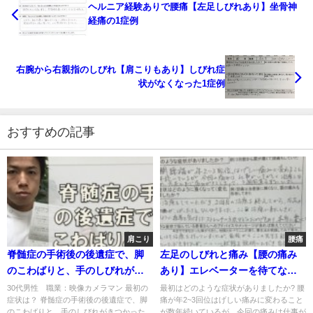
ヘルニア経験ありで腰痛【左足しびれあり】坐骨神
経痛の1症例
右腕から右親指のしびれ【肩こりもあり】しびれ症
状がなくなった1症例
おすすめの記事
肩こり
腰痛
脊髄症の手術後の後遺症で、脚
左足のしびれと痛み【腰の痛み
のこわばりと、手のしびれがき
あり】エレベーターを待てない
つかった
程のしびれを訴えた50代男性の1
30代男性 職業：映像カメラマン 最初の
最初はどのような症状がありましたか? 腰
症状は？ 脊髄症の手術後の後遺症で、脚
痛が年2~3回位はげしい痛みに変わること
症例
のこわばりと、手のしびれがきつかった。
が数年続いているが、今回の痛みは仕事が