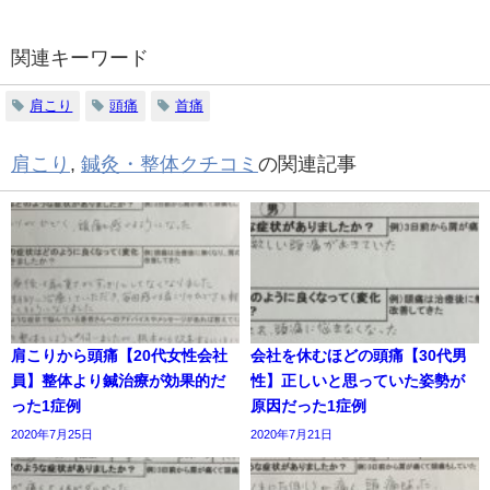
関連キーワード
肩こり
頭痛
首痛
肩こり
,
鍼灸・整体クチコミ
の関連記事
肩こりから頭痛【20代女性会社
会社を休むほどの頭痛【30代男
員】整体より鍼治療が効果的だ
性】正しいと思っていた姿勢が
った1症例
原因だった1症例
2020年7月25日
2020年7月21日