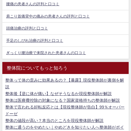
腰痛の患者さんの評判と口コミ
肩こり首痛背中の痛みの患者さんの評判と口コミ
頭痛治療の評判と口コミ
手足のしびれ治療の評判と口コミ
ぎっくり腰治療で来院された患者さんの口コミ
整体院についてもっと知ろう
整体って体の歪みに効果あるの？【暴露】現役整体師が裏側を解
説
整体後【逆に体が痛い】なぜそうなるか現役整体師が解説
整体は医療費控除の対象になる？国家資格持ちの整体師が解説
整体で言われる好転反応とは【現役整体師が告白】99％オーバー
ドーゼ
整体の値段が高い？本当のところを現役整体師が解説
整体に通うのをやめたい｜やめどきを知りたい人へ整体師がポイ