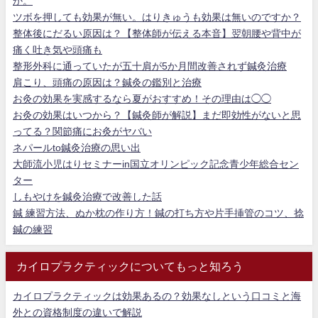
か。
ツボを押しても効果が無い。はりきゅうも効果は無いのですか？
整体後にだるい原因は？【整体師が伝える本音】翌朝腰や背中が
痛く吐き気や頭痛も
整形外科に通っていたが五十肩が5か月間改善されず鍼灸治療
肩こり、頭痛の原因は？鍼灸の鑑別と治療
お灸の効果を実感するなら夏がおすすめ！その理由は◯◯
お灸の効果はいつから？【鍼灸師が解説】まだ即効性がないと思
ってる？関節痛にお灸がヤバい
ネパールto鍼灸治療の思い出
大師流小児はりセミナーin国立オリンピック記念青少年総合セン
ター
しもやけを鍼灸治療で改善した話
鍼 練習方法、ぬか枕の作り方！鍼の打ち方や片手挿管のコツ、捻
鍼の練習
カイロプラクティックについてもっと知ろう
カイロプラクティックは効果あるの？効果なしという口コミと海
外との資格制度の違いで解説