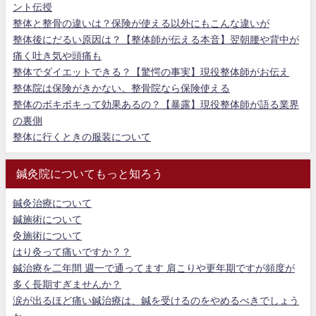
ント伝授
整体と整骨の違いは？保険が使える以外にもこんな違いが
整体後にだるい原因は？【整体師が伝える本音】翌朝腰や背中が
痛く吐き気や頭痛も
整体でダイエットできる？【驚愕の事実】現役整体師がお伝え
整体院は保険がきかない。整骨院なら保険使える
整体のボキボキって効果あるの？【暴露】現役整体師が語る業界
の裏側
整体に行くときの服装について
鍼灸院についてもっと知ろう
鍼灸治療について
鍼施術について
灸施術について
はり灸って痛いですか？？
鍼治療を二年間 週一で通ってます 肩こりや更年期ですが頻度が
多く長期すぎませんか？
涙が出るほど痛い鍼治療は、鍼を受けるのをやめるべきでしょう