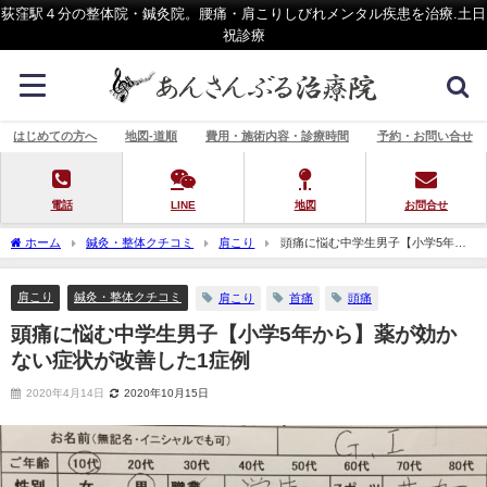
荻窪駅４分の整体院・鍼灸院。腰痛・肩こりしびれメンタル疾患を治療.土日
祝診療
はじめての方へ
地図-道順
費用・施術内容・診療時間
予約・お問い合せ
電話
LINE
地図
お問合せ
ホーム
鍼灸・整体クチコミ
肩こり
頭痛に悩む中学生男子【小学5年か
ら】薬が効かない症状が改善した1症例
肩こり
鍼灸・整体クチコミ
肩こり
首痛
頭痛
頭痛に悩む中学生男子【小学5年から】薬が効か
ない症状が改善した1症例
2020年4月14日
2020年10月15日