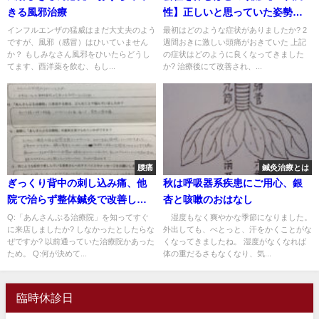
きる風邪治療
性】正しいと思っていた姿勢が
原因だった1症例
インフルエンザの猛威はまだ大丈夫のよう
最初はどのような症状がありましたか? 2
ですが、風邪（感冒）はひいていません
週間おきに激しい頭痛がおきていた 上記
か？ もしみなさん風邪をひいたらどうし
の症状はどのように良くなってきました
てます、西洋薬を飲む、もし...
か? 治療後にて改善され、...
腰痛
鍼灸治療とは
ぎっくり背中の刺し込み痛、他
秋は呼吸器系疾患にご用心、銀
院で治らず整体鍼灸で改善した
杏と咳嗽のおはなし
一症例
Q:「あんさんぶる治療院」を知ってすぐ
湿度もなく爽やかな季節になりました。
に来店しましたか? しなかったとしたらな
外出しても、べとっと、汗をかくことがな
ぜですか? 以前通っていた治療院かあった
くなってきましたね。 湿度がなくなれば
ため。 Q:何が決めて...
体の重だるさもなくなり、気...
臨時休診日