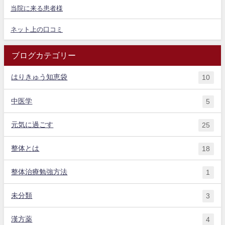
当院に来る患者様
ネット上の口コミ
ブログカテゴリー
はりきゅう知恵袋
10
中医学
5
元気に過ごす
25
整体とは
18
整体治療勉強方法
1
未分類
3
漢方薬
4