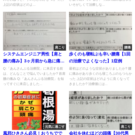
上記の症状はどのよ...
いそがしくて治療しな...
肩こり
腰痛
システムエンジニア男性【肩と
歩くのも寝転ぶも辛い腰痛【1回
腰の痛み】3ヶ月前から急に痛み
の治療でよくなった】1症例
鍼灸治療で来院された1症例
Q:「あんさんぶる治療院」に来店する前
最初はどのような症状がありましたか? 腰
は、どんなことで悩んでいましたか? 首肩
に痛みがあり歩くのも寝ころぶのもつらか
腰の痛み Q:「あんさんぶる治療院」を知
った 上記の症状はどのように良くなって
ってすぐに来店しました...
きましたか? 治療後には...
元気に過ごす
肩こり
風邪ひきさん必見！おうちでで
会社を休むほどの頭痛【30代男