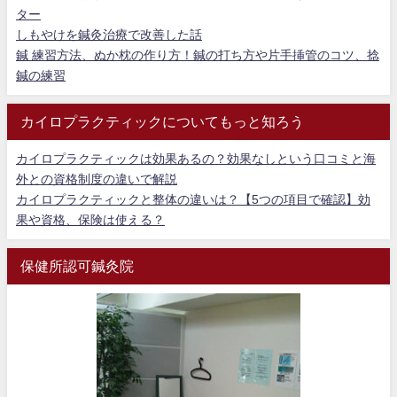
ター
しもやけを鍼灸治療で改善した話
鍼 練習方法、ぬか枕の作り方！鍼の打ち方や片手挿管のコツ、捻
鍼の練習
カイロプラクティックについてもっと知ろう
カイロプラクティックは効果あるの？効果なしという口コミと海
外との資格制度の違いで解説
カイロプラクティックと整体の違いは？【5つの項目で確認】効
果や資格、保険は使える？
保健所認可鍼灸院