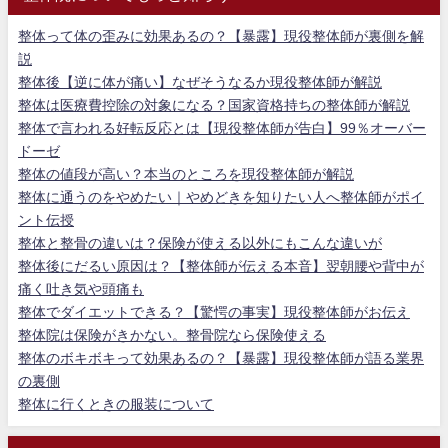
整体って体の歪みに効果あるの？【暴露】現役整体師が裏側を解
説
整体後【逆に体が痛い】なぜそうなるか現役整体師が解説
整体は医療費控除の対象になる？国家資格持ちの整体師が解説
整体で言われる好転反応とは【現役整体師が告白】99％オーバー
ドーゼ
整体の値段が高い？本当のところを現役整体師が解説
整体に通うのをやめたい｜やめどきを知りたい人へ整体師がポイ
ント伝授
整体と整骨の違いは？保険が使える以外にもこんな違いが
整体後にだるい原因は？【整体師が伝える本音】翌朝腰や背中が
痛く吐き気や頭痛も
整体でダイエットできる？【驚愕の事実】現役整体師がお伝え
整体院は保険がきかない。整骨院なら保険使える
整体のボキボキって効果あるの？【暴露】現役整体師が語る業界
の裏側
整体に行くときの服装について