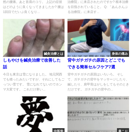
然の腰痛。あと首肩のコリ。 上記の症状
治療院」に来店されたのですか? 根本治療
はどのように良くなってきましたか? 腰は
を目指されていること。 Q: 「あんさんぶ
1回目でだいぶ良くなり...
る治療院」に来店す...
鍼灸治療とは
身体の痛み
しもやけを鍼灸治療で改善した
背中ガチガチの原因とどこでも
話
できる簡単セルフケア7選
今日も東京は雪になりました。 地元関西
背中ガチガチの原因はいろいろ。 そし
でも積ったみたいですが、それにしてもご
て、ガチガチの背中をマッサージしたり、
っつい雪です。 雪になれてないのでホン
鍼したり、肩甲骨はがしをしてもそのとき
マ大変です。 これだけ寒い...
だけです。 ガチガチの背中の...
中医学
肩こり