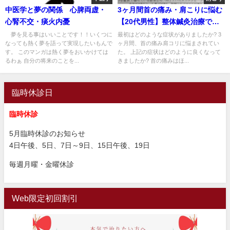
中医学と夢の関係 心脾両虚・
3ヶ月間首の痛み・肩こりに悩む
心腎不交・痰火内憂
【20代男性】整体鍼灸治療でよ
くなった
夢を見る事はいいことです！！いくつに
最初はどのような症状がありましたか? 3
なっても熱く夢を語って実現したいもんで
ヶ月間、首の痛み肩コリに悩まされてい
す。 このマンガは熱く夢をおいかけては
た。 上記の症状はどのように良くなって
るわぁ 自分の将来のことを...
きましたか? 首の痛みはほ...
臨時休診日
臨時休診
5月臨時休診のお知らせ
4日午後、5日、7日～9日、15日午後、19日
毎週月曜・金曜休診
Web限定初回割引