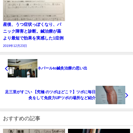
産後、うつ症状っぽくなり、パ
ニック障害と診断。鍼治療が薬
より最短で効果を実感した1症例
2019年12月23日
ネパールto鍼灸治療の思い出
足三里がすごい 【究極 のツボはどこ？】ツボに毎日
灸をして免疫力UPツボの場所など紹介
おすすめの記事