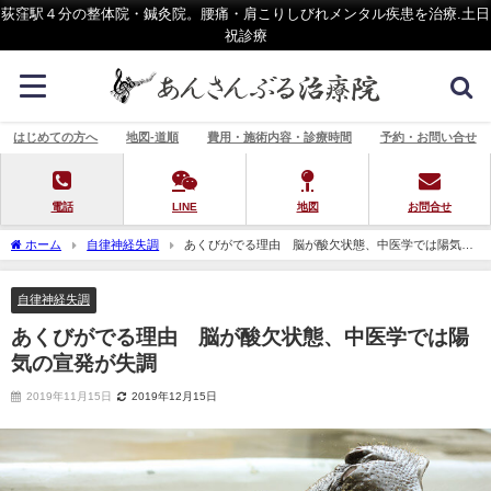
荻窪駅４分の整体院・鍼灸院。腰痛・肩こりしびれメンタル疾患を治療.土日
祝診療
はじめての方へ
地図-道順
費用・施術内容・診療時間
予約・お問い合せ
電話
LINE
地図
お問合せ
ホーム
自律神経失調
あくびがでる理由 脳が酸欠状態、中医学では陽気の
宣発が失調
自律神経失調
あくびがでる理由 脳が酸欠状態、中医学では陽
気の宣発が失調
2019年11月15日
2019年12月15日