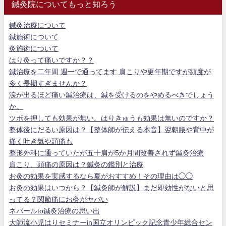
鍼灸院についてもっと知ろう
鍼灸治療について
鍼施術について
灸施術について
はり灸って痛いですか？？
鍼治療を二年間 週一で通ってます 肩こりや更年期ですが頻度が
多く長期すぎませんか？
涙が出るほど痛い鍼治療は、鍼を受けるのをやめるべきでしょう
か。
ツボを押しても効果が無い。はりきゅうも効果は無いのですか？
整体後にだるい原因は？【整体師が伝える本音】翌朝腰や背中が
痛く吐き気や頭痛も
整形外科に通っていたが五十肩が5か月間改善されず鍼灸治療
肩こり、頭痛の原因は？鍼灸の鑑別と治療
お灸の効果を実感するなら夏がおすすめ！その理由は◯◯
お灸の効果はいつから？【鍼灸師が解説】まだ即効性がないと思
ってる？関節痛にお灸がヤバい
ネパールto鍼灸治療の思い出
大師流小児はりセミナーin国立オリンピック記念青少年総合セン