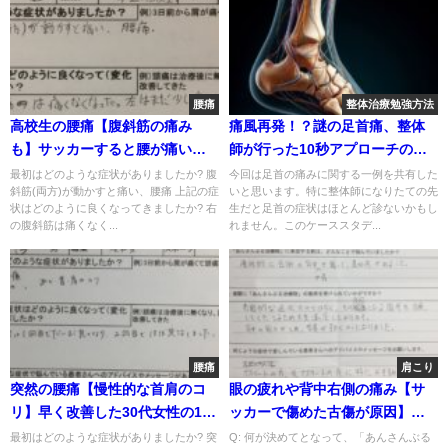
腰痛
整体治療勉強方法
高校生の腰痛【腹斜筋の痛み
痛風再発！？謎の足首痛、整体
も】サッカーすると腰が痛い整
師が行った10秒アプローチの結
体で改善した1症例
果
最初はどのような症状がありましたか? 腹
今回は足首の痛みに関する一例を共有した
斜筋(両方)が動かすと痛い、腰痛 上記の症
いと思います。特に整体師になりたての先
状はどのように良くなってきましたか? 右
生だと足首の症状はほとんど診ないかもし
の腹斜筋は痛くなく...
れません。このケーススタデ...
腰痛
肩こり
突然の腰痛【慢性的な首肩のコ
眼の疲れや背中右側の痛み【サ
リ】早く改善した30代女性の1症
ッカーで傷めた古傷が原因】バ
例
ランスを改善していった1症例
最初はどのような症状がありましたか? 突
Q: 何が決めてとなって、「あんさんぶる