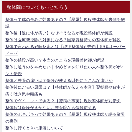
整体院についてもっと知ろう
整体って体の歪みに効果あるの？【暴露】現役整体師が裏側を解
説
整体後【逆に体が痛い】なぜそうなるか現役整体師が解説
整体は医療費控除の対象になる？国家資格持ちの整体師が解説
整体で言われる好転反応とは【現役整体師が告白】99％オーバー
ドーゼ
整体の値段が高い？本当のところを現役整体師が解説
整体に通うのをやめたい｜やめどきを知りたい人へ整体師がポイ
ント伝授
整体と整骨の違いは？保険が使える以外にもこんな違いが
整体後にだるい原因は？【整体師が伝える本音】翌朝腰や背中が
痛く吐き気や頭痛も
整体でダイエットできる？【驚愕の事実】現役整体師がお伝え
整体院は保険がきかない。整骨院なら保険使える
整体のボキボキって効果あるの？【暴露】現役整体師が語る業界
の裏側
整体に行くときの服装について