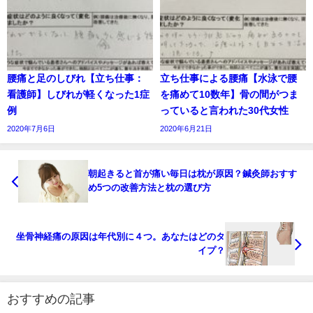
腰痛と足のしびれ【立ち仕事：
立ち仕事による腰痛【水泳で腰
看護師】しびれが軽くなった1症
を痛めて10数年】骨の間がつま
例
っていると言われた30代女性
2020年7月6日
2020年6月21日
朝起きると首が痛い毎日は枕が原因？鍼灸師おすす
め5つの改善方法と枕の選び方
坐骨神経痛の原因は年代別に４つ。あなたはどのタ
イプ？
おすすめの記事