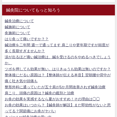
鍼灸院についてもっと知ろう
鍼灸治療について
鍼施術について
灸施術について
はり灸って痛いですか？？
鍼治療を二年間 週一で通ってます 肩こりや更年期ですが頻度が
多く長期すぎませんか？
涙が出るほど痛い鍼治療は、鍼を受けるのをやめるべきでしょう
か。
ツボを押しても効果が無い。はりきゅうも効果は無いのですか？
整体後にだるい原因は？【整体師が伝える本音】翌朝腰や背中が
痛く吐き気や頭痛も
整形外科に通っていたが五十肩が5か月間改善されず鍼灸治療
肩こり、頭痛の原因は？鍼灸の鑑別と治療
お灸の効果を実感するなら夏がおすすめ！その理由は◯◯
お灸の効果はいつから？【鍼灸師が解説】まだ即効性がないと思
ってる？関節痛にお灸がヤバい
ネパールto鍼灸治療の思い出