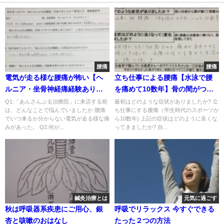
腰痛
腰痛
電気が走る様な腰痛が怖い【ヘ
立ち仕事による腰痛【水泳で腰
ルニア・坐骨神経痛経験あり】
を痛めて10数年】骨の間がつま
鍼灸で楽になった1症例
っていると言われた30代女性
Q1:「あんさんぶる治療院」に来店する前
最初はどのような症状がありましたか? 立
は、どんなことで悩んでいましたか 腰痛
ち仕事にする腰痛（学生時代のスポーツか
でいつ来るか分からない電気が走る様な痛
ら10数年) 上記の症状はどのように良くな
みがあった。 Q2:何が...
ってきましたか? 自...
鍼灸治療とは
元気に過ごす
秋は呼吸器系疾患にご用心、銀
呼吸でリラックス 今すぐできる
杏と咳嗽のおはなし
たった２つの方法