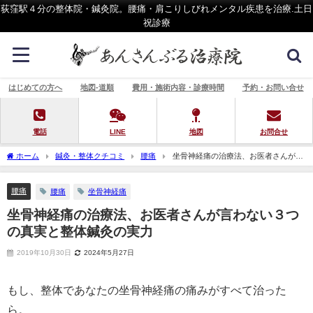
荻窪駅４分の整体院・鍼灸院。腰痛・肩こりしびれメンタル疾患を治療.土日
祝診療
はじめての方へ
地図-道順
費用・施術内容・診療時間
予約・お問い合せ
電話
LINE
地図
お問合せ
ホーム
鍼灸・整体クチコミ
腰痛
坐骨神経痛の治療法、お医者さんが言
わない３つの真実と整体鍼灸の実力
腰痛
腰痛
坐骨神経痛
坐骨神経痛の治療法、お医者さんが言わない３つ
の真実と整体鍼灸の実力
2019年10月30日
2024年5月27日
もし、整体であなたの坐骨神経痛の痛みがすべて治った
ら。