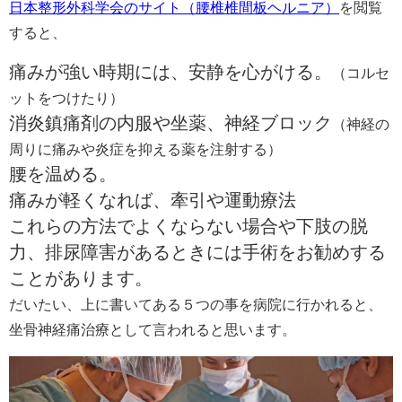
日本整形外科学会のサイト（腰椎椎間板ヘルニア）
を閲覧
すると、
痛みが強い時期には、安静を心がける。
（コルセ
ットをつけたり）
消炎鎮痛剤の内服や坐薬、神経ブロック
（神経の
周りに痛みや炎症を抑える薬を注射する）
腰を温める。
痛みが軽くなれば、牽引や運動療法
これらの方法でよくならない場合や下肢の脱
力、排尿障害があるときには手術をお勧めする
ことがあります。
だいたい、上に書いてある５つの事を病院に行かれると、
坐骨神経痛治療として言われると思います。