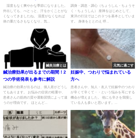
湿度もなく爽やかな季節になりました。
調身・調息・調心（ちょうしん・ちょうそ
外出しても、べとっと、汗をかくことがな
く・ちょうしん） 座禅をはじめとして、
くなってきましたね。 湿度がなくなれば
東洋の行法ではこの３つを基本としていま
体の重だるさもなくなり、気...
す。 身体をととのえ 呼...
鍼灸治療とは
元気に過ごす
鍼治療効果が出るまでの期間！2
妊娠中、つわりで悩まれている
つの学術発表も参考に解説
方へ
鍼治療の効果が出るのは、個人差がどうし
患者さんや、知人・友人で妊娠中のつわり
てもあります。 お悩みの症状の軽重や、
が辛くて辛くて・・という悩みを耳にする
患者さんの筋肉の質や運動習慣によって違
機会が増えました。 他にも辛さを我慢し
うのが理由です。 ほとんど...
ている人も多いと思います。...