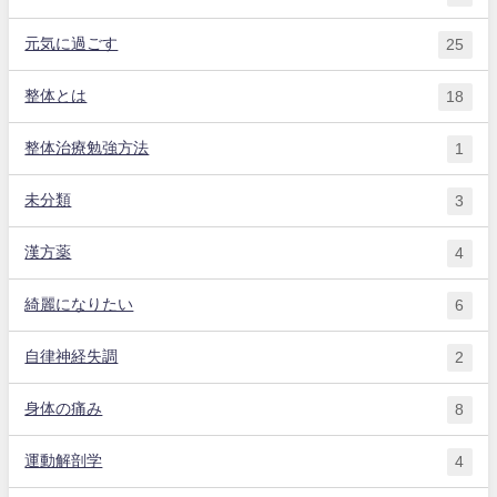
元気に過ごす
25
整体とは
18
整体治療勉強方法
1
未分類
3
漢方薬
4
綺麗になりたい
6
自律神経失調
2
身体の痛み
8
運動解剖学
4