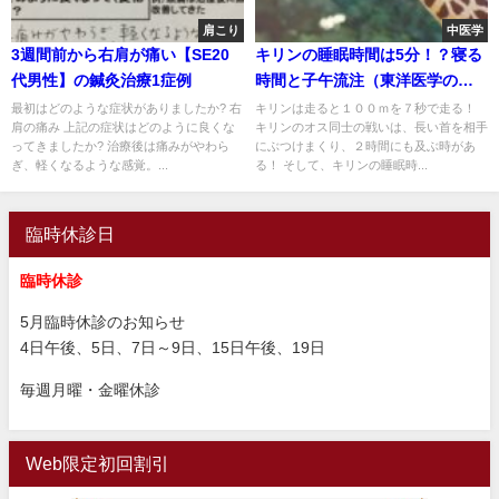
肩こり
中医学
3週間前から右肩が痛い【SE20
キリンの睡眠時間は5分！？寝る
代男性】の鍼灸治療1症例
時間と子午流注（東洋医学の時
間医学）の関係
最初はどのような症状がありましたか? 右
キリンは走ると１００ｍを７秒で走る！
肩の痛み 上記の症状はどのように良くな
キリンのオス同士の戦いは、長い首を相手
ってきましたか? 治療後は痛みがやわら
にぶつけまくり、２時間にも及ぶ時があ
ぎ、軽くなるような感覚。...
る！ そして、キリンの睡眠時...
臨時休診日
臨時休診
5月臨時休診のお知らせ
4日午後、5日、7日～9日、15日午後、19日
毎週月曜・金曜休診
Web限定初回割引