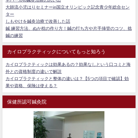
大師流小児はりセミナーin国立オリンピック記念青少年総合セン
ター
しもやけを鍼灸治療で改善した話
鍼 練習方法、ぬか枕の作り方！鍼の打ち方や片手挿管のコツ、捻
鍼の練習
カイロプラクティックについてもっと知ろう
カイロプラクティックは効果あるの？効果なしという口コミと海
外との資格制度の違いで解説
カイロプラクティックと整体の違いは？【5つの項目で確認】効
果や資格、保険は使える？
保健所認可鍼灸院