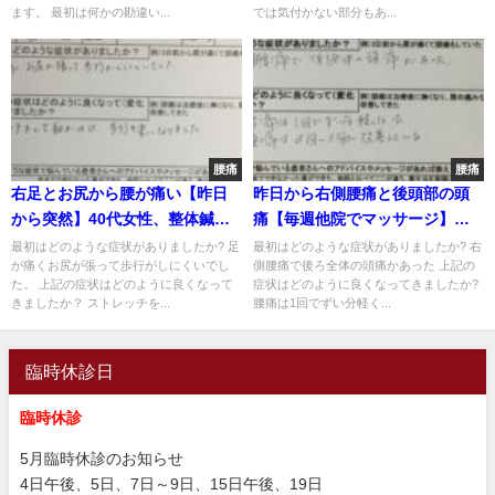
ます。 最初は何かの勘違い...
では気付かない部分もあ...
腰痛
腰痛
右足とお尻から腰が痛い【昨日
昨日から右側腰痛と後頭部の頭
から突然】40代女性、整体鍼灸
痛【毎週他院でマッサージ】改
治療で改善した1症例
善せず紹介で来院された女性の
最初はどのような症状がありましたか? 足
最初はどのような症状がありましたか? 右
が痛くお尻が張って歩行がしにくいでし
側腰痛で後ろ全体の頭痛かあった 上記の
症例
た。 上記の症状はどのように良くなって
症状はどのように良くなってきましたか?
きましたか？ ストレッチを...
腰痛は1回でずい分軽く...
臨時休診日
臨時休診
5月臨時休診のお知らせ
4日午後、5日、7日～9日、15日午後、19日