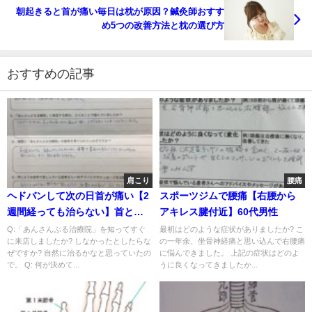
朝起きると首が痛い毎日は枕が原因？鍼灸師おすす
め5つの改善方法と枕の選び方
おすすめの記事
肩こり
腰痛
ヘドバンして次の日首が痛い【2
スポーツジムで腰痛【右腰から
週間経っても治らない】首と右
アキレス腱付近】60代男性
肩の痛みの整体鍼灸の一症例
Q:「あんさんぶる治療院」を知ってすぐ
最初はどのような症状がありましたか? こ
に来店しましたか? しなかったとしたらな
の一年余、坐骨神経痛と思い込んで右腰痛
ぜですか? 自然に治るかなと思っていたの
に悩んできました。 上記の症状はどのよ
で。 Q: 何が決めて...
うに良くなってきましたか...