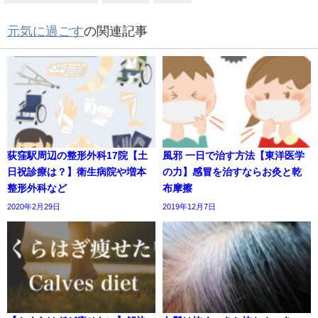
元気に過ごす
の関連記事
荻窪駅周辺の整形外科17院【土
風邪 一日で治す方法【東洋医学
日祝診療は？】衛生病院や増本
の力】感冒を治すならお灸と乾
整形外科など
布摩擦
2020年2月29日
2019年12月7日