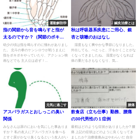
運動解剖学
鍼灸治療とは
指の関節から音を鳴らすと指が
秋は呼吸器系疾患にご用心、銀
太るのですか？（関節のポキポ
杏と咳嗽のおはなし
キ音）治療家が解説
幼少の頃は指を鳴らすのに憧れがありまし
湿度もなく爽やかな季節になりました。
た。 北斗の拳のケンシロウが戦うまえに
外出しても、べとっと、汗をかくことがな
指をポキポキやっていたり、アクション映
くなってきましたね。 湿度がなくなれば
画などでも 主人公は必ず！...
体の重だるさもなくなり、気...
元気に過ごす
腰痛
アスパラガスとおしっこの臭い
飲食店（立ち仕事）勤務、腰痛
関係
の30代男性の１症例
みなさんは尿のにおいを気にした事ありま
最初はどのような症状がありましたか? 腰
すか？ 私の友人にアスパラガスを食べる
痛 上記の症状はどのように良くなってき
とすぐ尿がかなり臭くなるという友人がい
ましたか? 治療後痛みはやわらいだ 自分