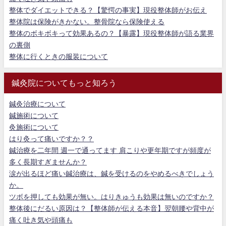
整体でダイエットできる？【驚愕の事実】現役整体師がお伝え
整体院は保険がきかない。整骨院なら保険使える
整体のボキボキって効果あるの？【暴露】現役整体師が語る業界
の裏側
整体に行くときの服装について
鍼灸院についてもっと知ろう
鍼灸治療について
鍼施術について
灸施術について
はり灸って痛いですか？？
鍼治療を二年間 週一で通ってます 肩こりや更年期ですが頻度が
多く長期すぎませんか？
涙が出るほど痛い鍼治療は、鍼を受けるのをやめるべきでしょう
か。
ツボを押しても効果が無い。はりきゅうも効果は無いのですか？
整体後にだるい原因は？【整体師が伝える本音】翌朝腰や背中が
痛く吐き気や頭痛も