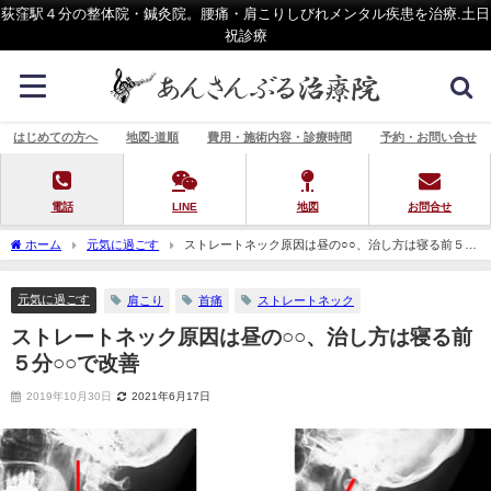
荻窪駅４分の整体院・鍼灸院。腰痛・肩こりしびれメンタル疾患を治療.土日
祝診療
はじめての方へ
地図-道順
費用・施術内容・診療時間
予約・お問い合せ
電話
LINE
地図
お問合せ
ホーム
元気に過ごす
ストレートネック原因は昼の○○、治し方は寝る前５分
○○で改善
元気に過ごす
肩こり
首痛
ストレートネック
ストレートネック原因は昼の○○、治し方は寝る前
５分○○で改善
2019年10月30日
2021年6月17日