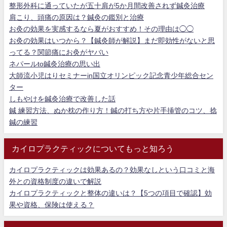
整形外科に通っていたが五十肩が5か月間改善されず鍼灸治療
肩こり、頭痛の原因は？鍼灸の鑑別と治療
お灸の効果を実感するなら夏がおすすめ！その理由は◯◯
お灸の効果はいつから？【鍼灸師が解説】まだ即効性がないと思
ってる？関節痛にお灸がヤバい
ネパールto鍼灸治療の思い出
大師流小児はりセミナーin国立オリンピック記念青少年総合セン
ター
しもやけを鍼灸治療で改善した話
鍼 練習方法、ぬか枕の作り方！鍼の打ち方や片手挿管のコツ、捻
鍼の練習
カイロプラクティックについてもっと知ろう
カイロプラクティックは効果あるの？効果なしという口コミと海
外との資格制度の違いで解説
カイロプラクティックと整体の違いは？【5つの項目で確認】効
果や資格、保険は使える？