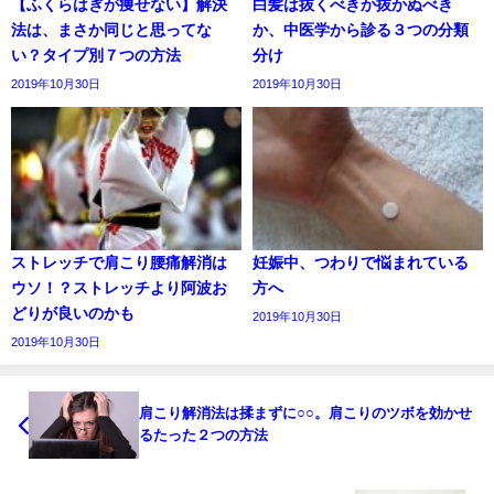
【ふくらはぎが痩せない】解決
白髪は抜くべきか抜かぬべき
法は、まさか同じと思ってな
か、中医学から診る３つの分類
い？タイプ別７つの方法
分け
2019年10月30日
2019年10月30日
ストレッチで肩こり腰痛解消は
妊娠中、つわりで悩まれている
ウソ！？ストレッチより阿波お
方へ
どりが良いのかも
2019年10月30日
2019年10月30日
肩こり解消法は揉まずに○○。肩こりのツボを効かせ
るたった２つの方法