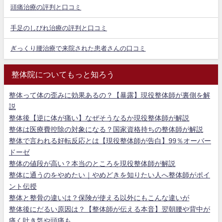
頭痛治療の評判と口コミ
手足のしびれ治療の評判と口コミ
ぎっくり腰治療で来院された患者さんの口コミ
整体院についてもっと知ろう
整体って体の歪みに効果あるの？【暴露】現役整体師が裏側を解
説
整体後【逆に体が痛い】なぜそうなるか現役整体師が解説
整体は医療費控除の対象になる？国家資格持ちの整体師が解説
整体で言われる好転反応とは【現役整体師が告白】99％オーバー
ドーゼ
整体の値段が高い？本当のところを現役整体師が解説
整体に通うのをやめたい｜やめどきを知りたい人へ整体師がポイ
ント伝授
整体と整骨の違いは？保険が使える以外にもこんな違いが
整体後にだるい原因は？【整体師が伝える本音】翌朝腰や背中が
痛く吐き気や頭痛も