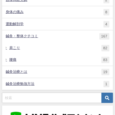
2
身体の痛み
8
運動解剖学
4
鍼灸・整体クチコミ
167
肩こり
82
腰痛
83
鍼灸治療とは
19
鍼灸治療勉強方法
1