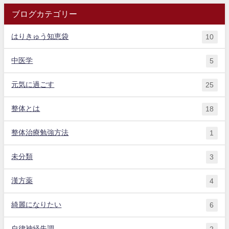
ブログカテゴリー
はりきゅう知恵袋
10
中医学
5
元気に過ごす
25
整体とは
18
整体治療勉強方法
1
未分類
3
漢方薬
4
綺麗になりたい
6
自律神経失調